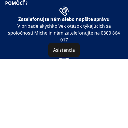
POMÔCŤ?
Zatelefonujte nám alebo napíšte správu
V prípade akýchkoľvek otázok týkajúcich sa
spoločnosti Michelin nám zatelefonujte na 0800 864
017
Asistencia
Napíšte nám e-mail
V prípade akýchkoľvek otázok týkajúcich sa
spoločnosti Michelin nám napíšte e-mail
Napíšte nám