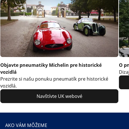
Objavte pneumatiky Michelin pre historické
O pn
vozidlá
Diza
Prezrite si našu ponuku pneumatík pre historické
vozidlá.
Navštívte UK webové
AKO VÁM MÔŽEME