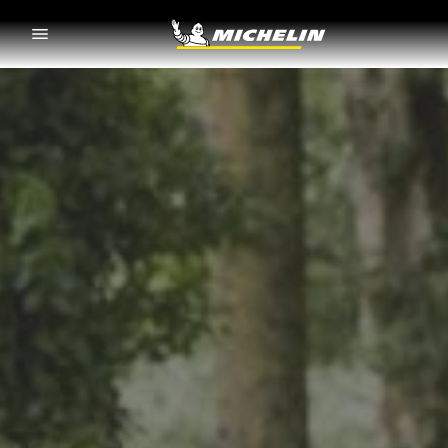
Go to page content
Go to page navigation