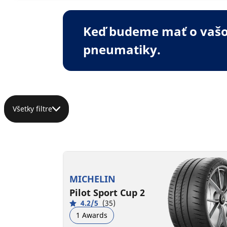
Keď budeme mať o vašom
pneumatiky.
Všetky filtre
MICHELIN
Pilot Sport Cup 2
4.2/5
(35)
1 Awards