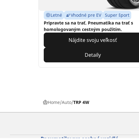
Letné
Vhodné pre EV
Super šport
Pripravte sa na trať. Pneumatika na trať s
homologovaným cestným použitím.
Nájdite svoju veľkosť
Detaily
Home
Auto
TRP 4W
Pneumatiky pre osobné vozidlá,