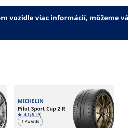
 vozidle viac informácií, môžeme vá
MICHELIN
Pilot Sport Cup 2 R
4.1/5
(9)
1 Awards