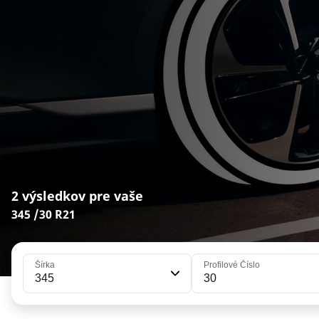
2 výsledkov pre vaše
345 /30 R21
Šírka
Profilové Číslo
345
30