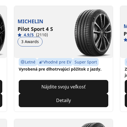
MICHELIN
M
Pilot Sport 4 S
P
4.9/5
(2110)
3 Awards
Letné
Vhodné pre EV
Super šport
Vyrobená pre dlhotrvajúci pôžitok z jazdy.
Z
j
Nájdite svoju veľkosť
Detaily