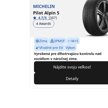
MICHELIN
Pilot Alpin 5
4.7/5
(307)
4 Awards
Zima
3PMSF
M+S
Vhodné pre EV
Výkon
Vyrobená pre dlhotrvajúcu kontrolu nad
vozidlom v náročnej zime.
Nájdite svoju veľkosť
Detaily