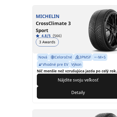
MICHELIN
CrossClimate 3
Sport
4.8/5
(566)
3 Awards
Nová
Celoročné
3PMSF
M+S
Vhodné pre EV
Výkon
Nič menšie než vzrušujúca jazda po celý rok.
Nájdite svoju veľkosť
Detaily