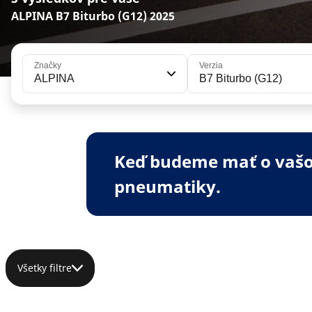
ALPINA B7 Biturbo (G12) 2025
Značky
Verzia
ALPINA
B7 Biturbo (G12)
Keď budeme mať o vašom
pneumatiky.
Všetky filtre