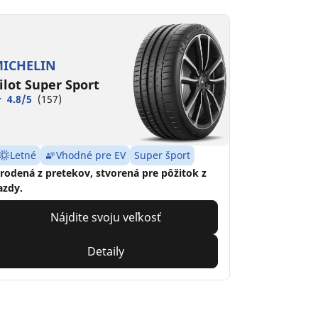
ICHELIN
ilot Super Sport
4.8/5
(157)
Letné
Vhodné pre EV
Super šport
rodená z pretekov, stvorená pre pôžitok z
azdy.
Nájdite svoju veľkosť
Detaily