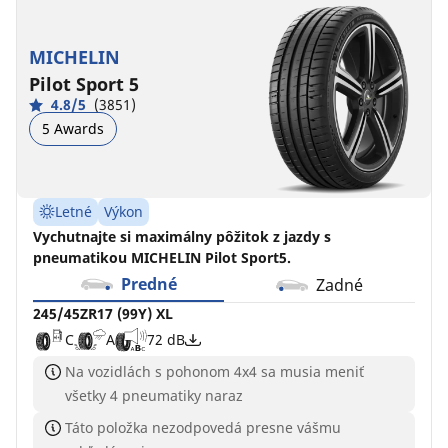
MICHELIN
Pilot Sport 5
4.8/5
(3851)
5 Awards
Letné
Výkon
Vychutnajte si maximálny pôžitok z jazdy s
pneumatikou MICHELIN Pilot Sport5.
Predné
Zadné
245/45ZR17 (99Y) XL
C
A
72 dB
Na vozidlách s pohonom 4x4 sa musia meniť
všetky 4 pneumatiky naraz
Táto položka nezodpovedá presne vášmu