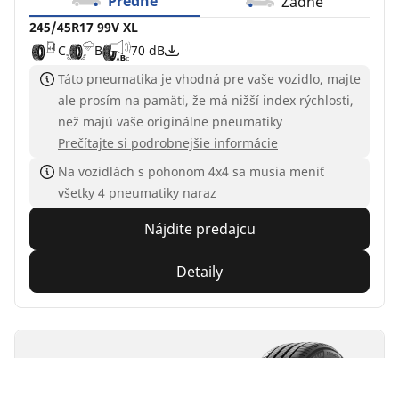
Predné
Zadné
245/45R17 99V XL
C
B
70 dB
Táto pneumatika je vhodná pre vaše vozidlo, majte
ale prosím na pamäti, že má nižší index rýchlosti,
než majú vaše originálne pneumatiky
Prečítajte si podrobnejšie informácie
Na vozidlách s pohonom 4x4 sa musia meniť
všetky 4 pneumatiky naraz
Nájdite predajcu
Detaily