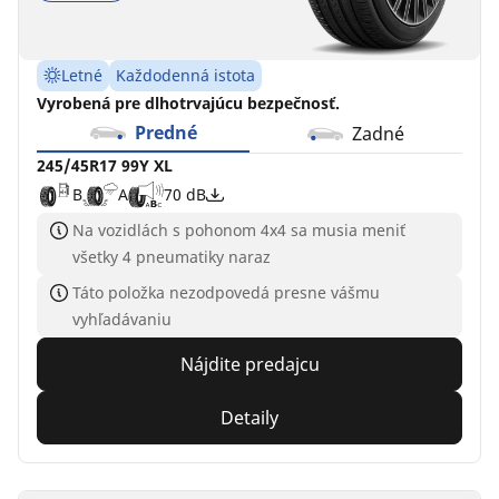
Letné
Každodenná istota
Vyrobená pre dlhotrvajúcu bezpečnosť.
Predné
Zadné
245/45R17 99Y XL
B
A
70 dB
Na vozidlách s pohonom 4x4 sa musia meniť
všetky 4 pneumatiky naraz
Táto položka nezodpovedá presne vášmu
vyhľadávaniu
Nájdite predajcu
Detaily