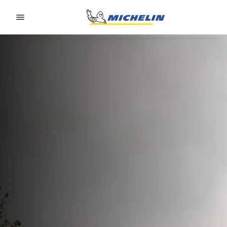
Go to page content
Go to page navigation