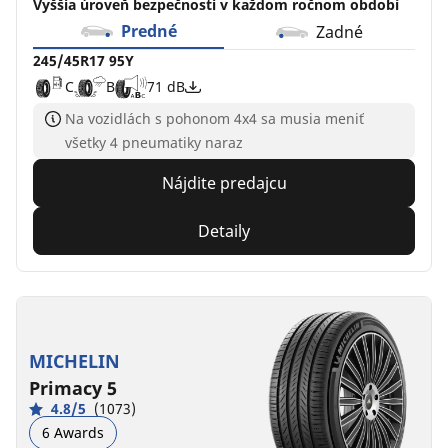
Vyššia úroveň bezpečnosti v každom ročnom období
Predné
Zadné
245/45R17 95Y
C
B
71 dB
Na vozidlách s pohonom 4x4 sa musia meniť
všetky 4 pneumatiky naraz
Nájdite predajcu
Detaily
MICHELIN
Primacy 5
4.8/5
(1073)
6 Awards