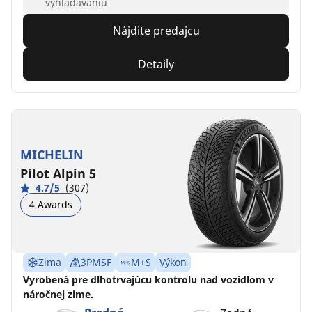
vyhľadávaniu
Nájdite predajcu
Detaily
MICHELIN
Pilot Alpin 5
4.7/5
(307)
4 Awards
Zima
3PMSF
M+S
Výkon
Vyrobená pre dlhotrvajúcu kontrolu nad vozidlom v
náročnej zime.