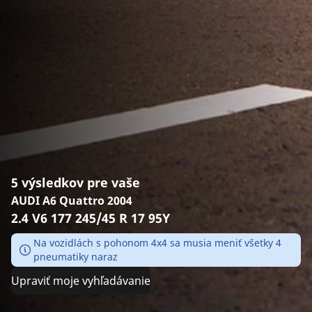
5 výsledkov pre vaše
AUDI A6 Quattro 2004
2.4 V6 177 245/45 R 17 95Y
Na vozidlách s pohonom 4x4 sa musia meniť všetky 4
pneumatiky naraz
Upraviť moje vyhľadávanie