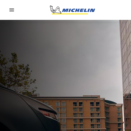
Go to page content
Go to page navigation