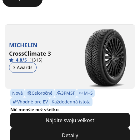
MICHELIN
CrossClimate 3
4.8/5
(1315)
3 Awards
Nová
Celoročné
3PMSF
M+S
Vhodné pre EV
Každodenná istota
Nič menšie než všetko
Nájdite svoju veľkosť
Detaily