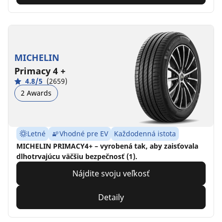
MICHELIN
Primacy 4 +
4.8/5
(2659)
2 Awards
Letné
Vhodné pre EV
Každodenná istota
MICHELIN PRIMACY4+ – vyrobená tak, aby zaisťovala
dlhotrvajúcu väčšiu bezpečnosť (1).
Nájdite svoju veľkosť
Detaily