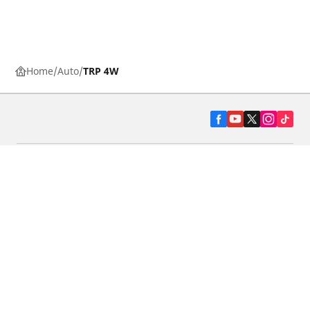
Home
Auto
TRP 4W
Pneumatiky pre osobné vozidlá, suv a
dodávky