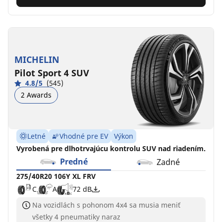
MICHELIN
Pilot Sport 4 SUV
4.8/5
(545)
2 Awards
Letné
Vhodné pre EV
Výkon
Vyrobená pre dlhotrvajúcu kontrolu SUV nad riadením.
Predné
Zadné
275/40R20 106Y XL FRV
C
A
72 dB
Na vozidlách s pohonom 4x4 sa musia meniť
všetky 4 pneumatiky naraz