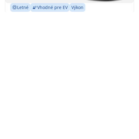
Letné
Vhodné pre EV
Výkon
Vysokovýkonná pneumatika pre SUV vozidlá.
Predné
Zadné
275/40R20 106Y
C
A
72 dB
Na vozidlách s pohonom 4x4 sa musia meniť
všetky 4 pneumatiky naraz
Táto položka nezodpovedá presne vášmu
vyhľadávaniu
Nájdite predajcu
Detaily