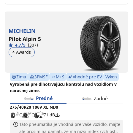
MICHELIN
Pilot Alpin 5
4.7/5
(307)
4 Awards
Zima
3PMSF
M+S
Vhodné pre EV
Výkon
Vyrobená pre dlhotrvajúcu kontrolu nad vozidlom v
náročnej zime.
Predné
Zadné
275/40R20 106V XL ND0
C
C
71 dB
Táto pneumatika je vhodná pre vaše vozidlo, majte
ale prosím na pamäti, že má nižší index rýchlosti,