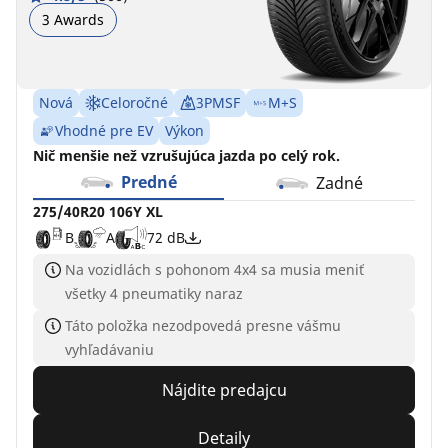
C
A
71 dB
3 Awards
Nová
Celoročné
3PMSF
M+S
Vhodné pre EV
Výkon
Nič menšie než vzrušujúca jazda po celý rok.
Predné
Zadné
275/40R20 106Y XL
B
A
72 dB
Na vozidlách s pohonom 4x4 sa musia meniť
všetky 4 pneumatiky naraz
Táto položka nezodpovedá presne vášmu
vyhľadávaniu
Nájdite predajcu
Detaily