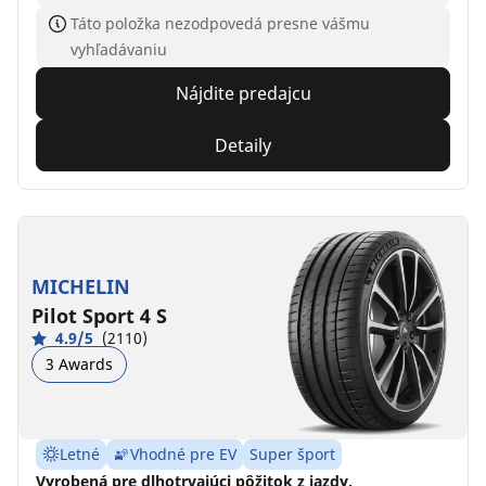
Táto položka nezodpovedá presne vášmu
vyhľadávaniu
Nájdite predajcu
Detaily
MICHELIN
Pilot Sport 4 S
4.9/5
(2110)
3 Awards
Letné
Vhodné pre EV
Super šport
Vyrobená pre dlhotrvajúci pôžitok z jazdy.