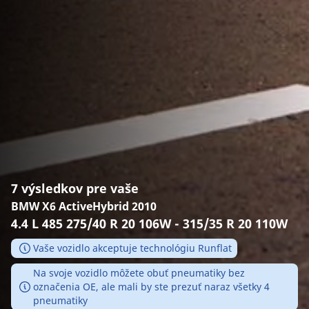
7 výsledkov pre vaše
BMW X6 ActiveHybrid 2010
4.4 L 485 275/40 R 20 106W - 315/35 R 20 110W
Vaše vozidlo akceptuje technológiu Runflat
Na svoje vozidlo môžete obuť pneumatiky bez
označenia OE, ale mali by ste prezuť naraz všetky 4
pneumatiky