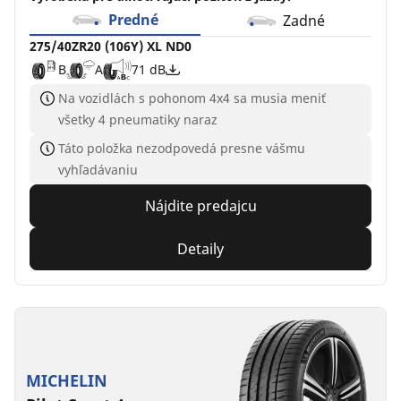
Predné
Zadné
275/40ZR20 (106Y) XL ND0
B
A
71 dB
Na vozidlách s pohonom 4x4 sa musia meniť
všetky 4 pneumatiky naraz
Táto položka nezodpovedá presne vášmu
vyhľadávaniu
Nájdite predajcu
Detaily
MICHELIN