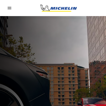
Go to page content
Go to page navigation