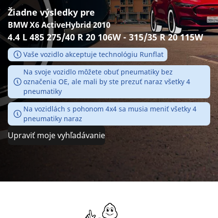
Žiadne výsledky pre
BMW X6 ActiveHybrid 2010
4.4 L 485 275/40 R 20 106W - 315/35 R 20 115W
Vaše vozidlo akceptuje technológiu Runflat
Na svoje vozidlo môžete obuť pneumatiky bez
označenia OE, ale mali by ste prezuť naraz všetky 4
pneumatiky
Na vozidlách s pohonom 4x4 sa musia meniť všetky 4
pneumatiky naraz
Upraviť moje vyhľadávanie