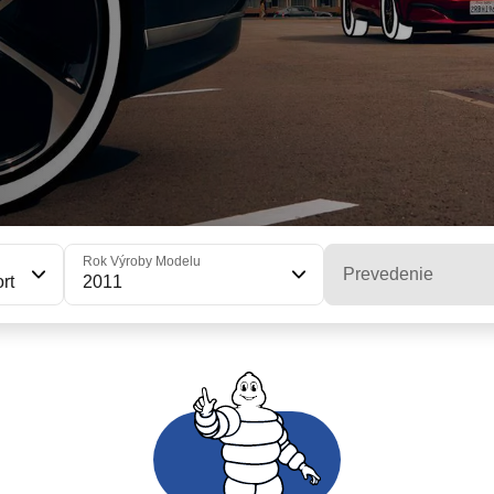
Rok Výroby Modelu
Prevedenie
rt
2011