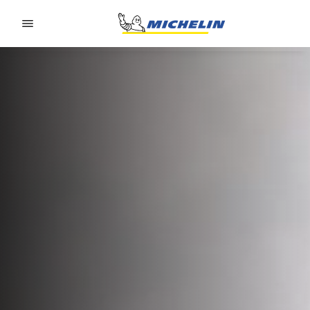
Go to page content
Go to page navigation