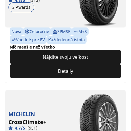
4.8/5
(1315)
3 Awards
Nová
Celoročné
3PMSF
M+S
Vhodné pre EV
Každodenná istota
Nič menšie než všetko
Nájdite svoju veľkosť
Detaily
MICHELIN
CrossClimate+
4.7/5
(951)