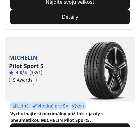
Nájdite svoju veľkosť
Detaily
MICHELIN
Pilot Sport 5
4.8/5
(3851)
5 Awards
Letné
Vhodné pre EV
Výkon
Vychutnajte si maximálny pôžitok z jazdy s
pneumatikou MICHELIN Pilot Sport5.
Nájdite svoju veľkosť