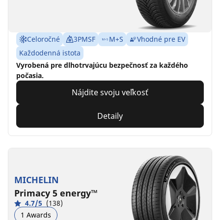
Celoročné
3PMSF
M+S
Vhodné pre EV
Každodenná istota
Vyrobená pre dlhotrvajúcu bezpečnosť za každého
počasia.
Nájdite svoju veľkosť
Detaily
MICHELIN
Primacy 5 energy™
4.7/5
(138)
1 Awards