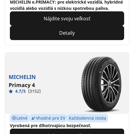
MICHELIN e.PRIMACY: pre elektrické vozidlá, hybridné
vozidlá alebo vozidlá s nízkou spotrebou paliva.
Nájdite svoju veľkosť
Detaily
MICHELIN
Primacy 4
4.7/5
(3152)
Letné
Vhodné pre EV
Každodenná istota
Vyrobená pre dlhotrvajúcu bezpečnosť.