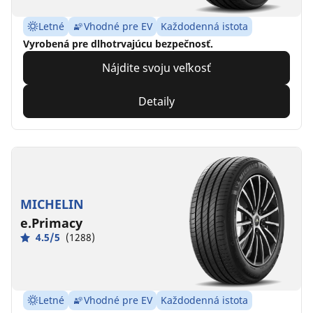
Letné
Vhodné pre EV
Každodenná istota
Vyrobená pre dlhotrvajúcu bezpečnosť.
Nájdite svoju veľkosť
Detaily
MICHELIN
e.Primacy
4.5/5
(1288)
Letné
Vhodné pre EV
Každodenná istota