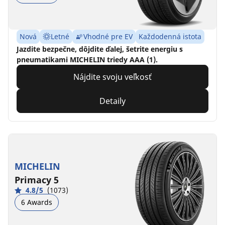
Nová
Letné
Vhodné pre EV
Každodenná istota
Jazdite bezpečne, dôjdite ďalej, šetrite energiu s
pneumatikami MICHELIN triedy AAA (1).
Nájdite svoju veľkosť
Detaily
MICHELIN
Primacy 5
4.8/5
(1073)
6 Awards