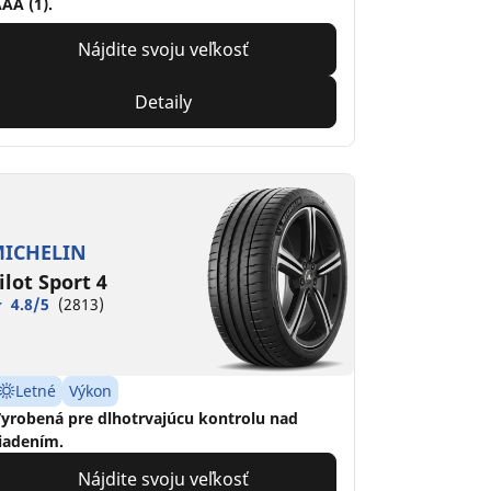
AA (1).
Nájdite svoju veľkosť
Detaily
ICHELIN
ilot Sport 4
4.8/5
(2813)
Letné
Výkon
yrobená pre dlhotrvajúcu kontrolu nad
iadením.
Nájdite svoju veľkosť