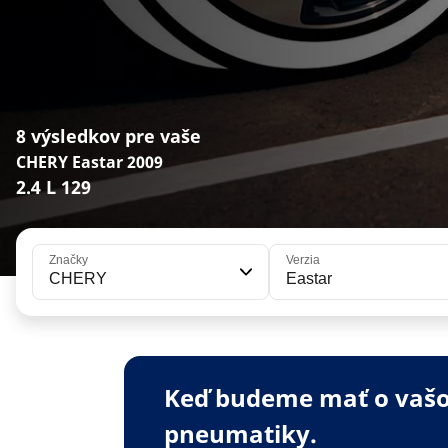
8 výsledkov pre vaše
CHERY Eastar 2009
2.4 L 129
Značky
Verzia
CHERY
Eastar
Keď budeme mať o vašom
pneumatiky.