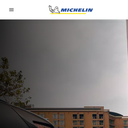
Go to page content
Go to page navigation