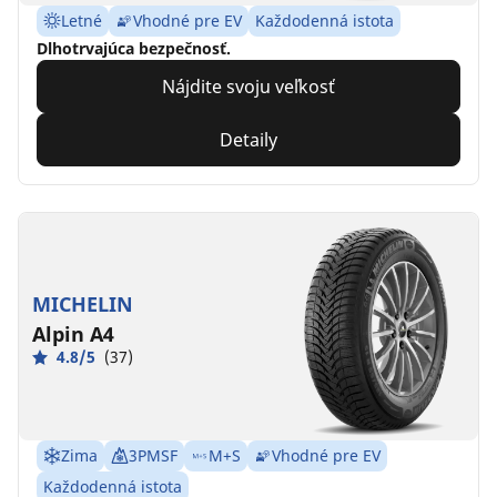
Letné
Vhodné pre EV
Každodenná istota
Dlhotrvajúca bezpečnosť.
Nájdite svoju veľkosť
Detaily
MICHELIN
Alpin A4
4.8/5
(37)
Zima
3PMSF
M+S
Vhodné pre EV
Každodenná istota