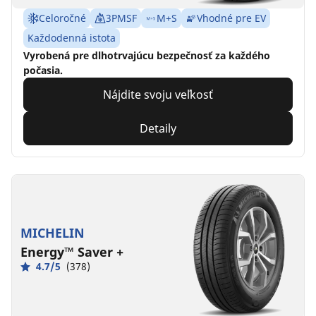
Celoročné
3PMSF
M+S
Vhodné pre EV
Každodenná istota
Vyrobená pre dlhotrvajúcu bezpečnosť za každého
počasia.
Nájdite svoju veľkosť
Detaily
MICHELIN
Energy™ Saver +
4.7/5
(378)