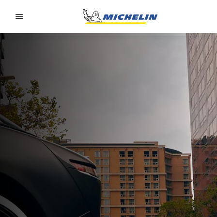
Go to page content
Go to page navigation