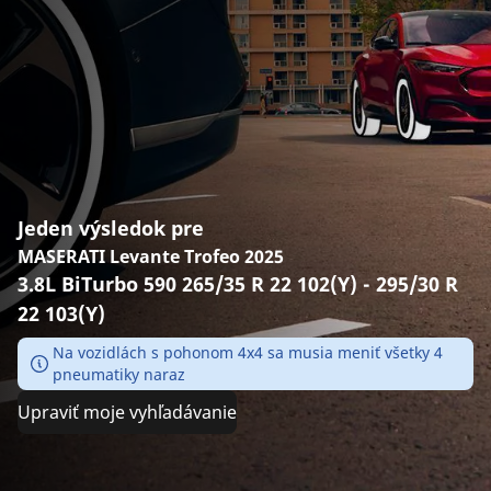
Jeden výsledok pre
MASERATI Levante Trofeo 2025
3.8L BiTurbo 590 265/35 R 22 102(Y) - 295/30 R
22 103(Y)
Na vozidlách s pohonom 4x4 sa musia meniť všetky 4
pneumatiky naraz
Upraviť moje vyhľadávanie