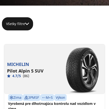
Všetky filtre
295/30R22
103W
XL
MICHELIN
C
C
71 dB
Pilot Alpin 5 SUV
4.7/5
(86)
Zima
3PMSF
M+S
Výkon
Vyrobená pre dlhotrvajúcu kontrolu nad vozidlom v
zime.