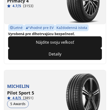
Primacy 4
4.7/5
(3153)
Letné
Vhodné pre EV
Každodenná istota
Vyrobená pre dlhotrvajúcu bezpečnosť.
Nájdite svoju veľkosť
Detaily
MICHELIN
Pilot Sport 5
4.8/5
(3851)
5 Awards