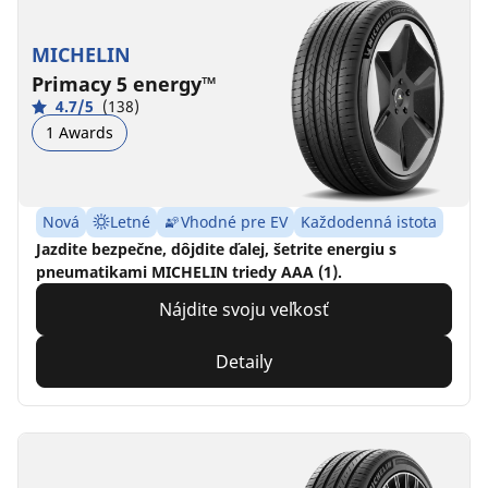
MICHELIN
Primacy 5 energy™
4.7/5
(138)
1 Awards
Nová
Letné
Vhodné pre EV
Každodenná istota
Jazdite bezpečne, dôjdite ďalej, šetrite energiu s
pneumatikami MICHELIN triedy AAA (1).
Nájdite svoju veľkosť
Detaily