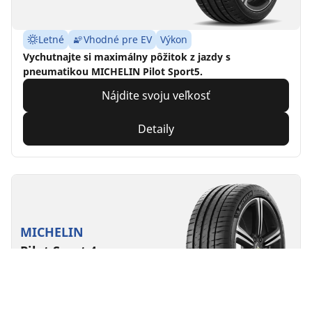
Letné
Vhodné pre EV
Výkon
Vychutnajte si maximálny pôžitok z jazdy s
pneumatikou MICHELIN Pilot Sport5.
Nájdite svoju veľkosť
Detaily
MICHELIN
Pilot Sport 4
4.8/5
(2813)