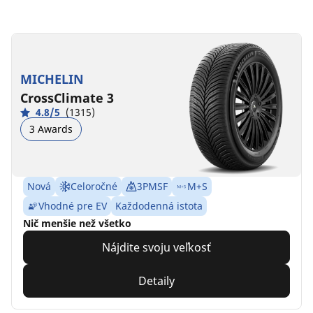
MICHELIN
CrossClimate 3
4.8/5
(1315)
3 Awards
Nová
Celoročné
3PMSF
M+S
Vhodné pre EV
Každodenná istota
Nič menšie než všetko
Nájdite svoju veľkosť
Detaily