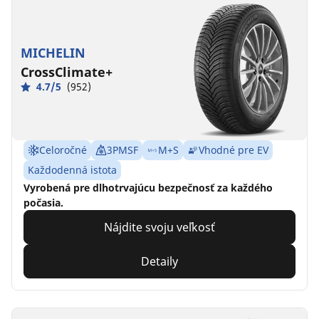
MICHELIN
CrossClimate+
4.7/5
(952)
Celoročné
3PMSF
M+S
Vhodné pre EV
Každodenná istota
Vyrobená pre dlhotrvajúcu bezpečnosť za každého
počasia.
Nájdite svoju veľkosť
Detaily