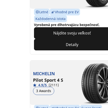
Letné
Vhodné pre EV
Každodenná istota
Vyrobená pre dlhotrvajúcu bezpečnosť.
Nájdite svoju veľkosť
Detaily
MICHELIN
Pilot Sport 4 S
4.9/5
(2111)
3 Awards