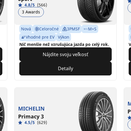
4.8/5
(566)
3 Awards
Nová
Celoročné
3PMSF
M+S
Vhodné pre EV
Výkon
Nič menšie než vzrušujúca jazda po celý rok.
V
Nájdite svoju veľkosť
Detaily
M
MICHELIN
P
Primacy 3
4.5/5
(629)