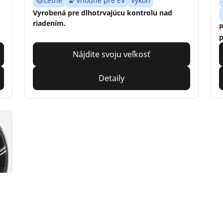
Letné
Vhodné pre EV
Výkon
Vyrobená pre dlhotrvajúcu kontrolu nad
riadením.
P
p
Nájdite svoju veľkosť
Detaily