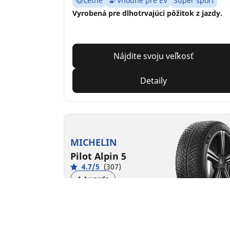
Letné
Vhodné pre EV
Super šport
Vyrobená pre dlhotrvajúci pôžitok z jazdy.
Nájdite svoju veľkosť
Detaily
MICHELIN
Pilot Alpin 5
4.7/5
(307)
4 Awards
Zima
3PMSF
M+S