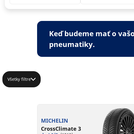
Keď budeme mať o vašom
pneumatiky.
Všetky filtre
MICHELIN
CrossClimate 3