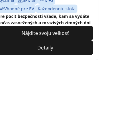
Zima
3PMSF
M+S
Vhodné pre EV
Každodenná istota
re pocit bezpečnosti všade, kam sa vydáte
očas zasnežených a mrazivých zimných dní
Nájdite svoju veľkosť
Detaily