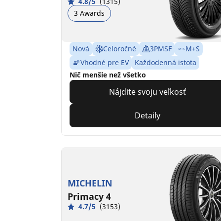
4.8/5
(1315)
3 Awards
Nová
Celoročné
3PMSF
M+S
Vhodné pre EV
Každodenná istota
Nič menšie než všetko
Nájdite svoju veľkosť
Detaily
MICHELIN
Primacy 4
4.7/5
(3153)