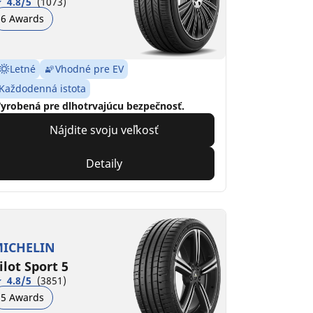
4.8/5
(1073)
6 Awards
Letné
Vhodné pre EV
Každodenná istota
yrobená pre dlhotrvajúcu bezpečnosť.
Nájdite svoju veľkosť
Detaily
ICHELIN
ilot Sport 5
4.8/5
(3851)
5 Awards