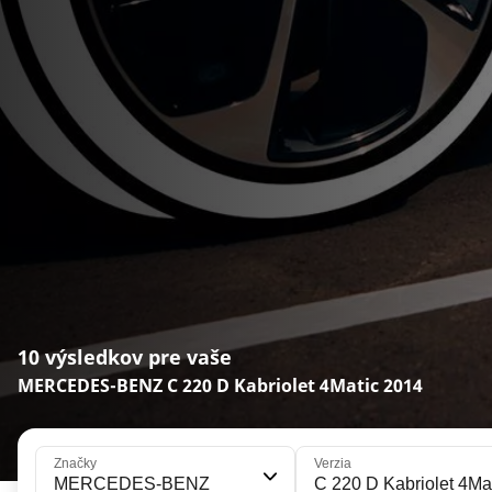
10 výsledkov pre vaše
MERCEDES-BENZ C 220 D Kabriolet 4Matic 2014
Značky
Verzia
MERCEDES-BENZ
C 220 D Kabriolet 4Ma