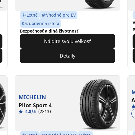
Letné
Vhodné pre EV
V
Každodenná istota
p
Bezpečnosť a dlhá životnosť.
Nájdite svoju veľkosť
Detaily
M
MICHELIN
A
Pilot Sport 4
4.8/5
(2813)