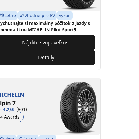
Letné
Vhodné pre EV
Výkon
ychutnajte si maximálny pôžitok z jazdy s
neumatikou MICHELIN Pilot Sport5.
Nájdite svoju veľkosť
Detaily
ICHELIN
lpin 7
4.7/5
(501)
4 Awards