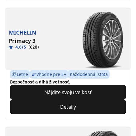
MICHELIN
Primacy 3
4.6/5
(628)
Letné
Vhodné pre EV
Každodenná istota
Bezpečnosť a dlhá životnosť.
Nájdite svoju veľkosť
Detaily