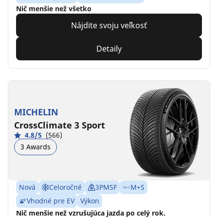
Nič menšie než všetko
Nájdite svoju veľkosť
Detaily
MICHELIN
CrossClimate 3 Sport
4.8/5
(566)
3 Awards
Nová
Celoročné
3PMSF
M+S
Vhodné pre EV
Výkon
Nič menšie než vzrušujúca jazda po celý rok.