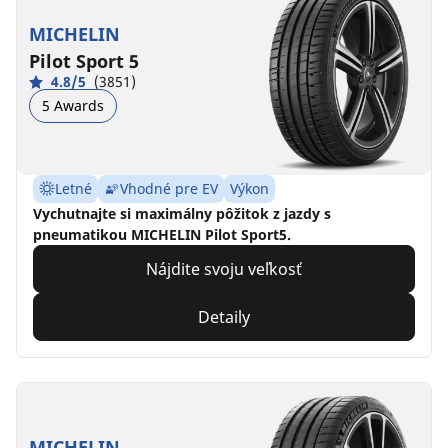
MICHELIN
Pilot Sport 5
4.8/5
(3851)
5 Awards
Letné
Vhodné pre EV
Výkon
Vychutnajte si maximálny pôžitok z jazdy s
pneumatikou MICHELIN Pilot Sport5.
Nájdite svoju veľkosť
Detaily
MICHELIN