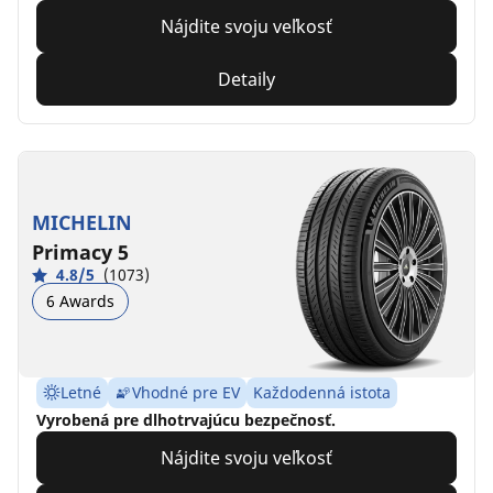
Nájdite svoju veľkosť
Detaily
MICHELIN
Primacy 5
4.8/5
(1073)
6 Awards
Letné
Vhodné pre EV
Každodenná istota
Vyrobená pre dlhotrvajúcu bezpečnosť.
Nájdite svoju veľkosť