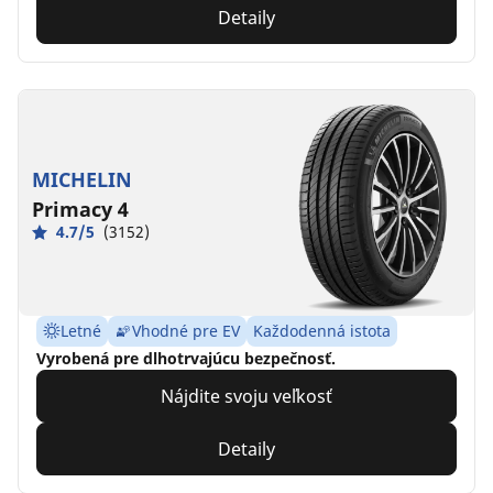
Detaily
MICHELIN
Primacy 4
4.7/5
(3152)
Letné
Vhodné pre EV
Každodenná istota
Vyrobená pre dlhotrvajúcu bezpečnosť.
Nájdite svoju veľkosť
Detaily