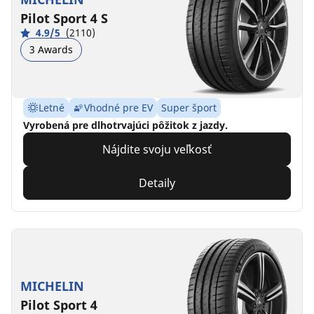
Pilot Sport 4 S
4.9/5
(2110)
3 Awards
Letné
Vhodné pre EV
Super šport
Vyrobená pre dlhotrvajúci pôžitok z jazdy.
Nájdite svoju veľkosť
Detaily
MICHELIN
Pilot Sport 4