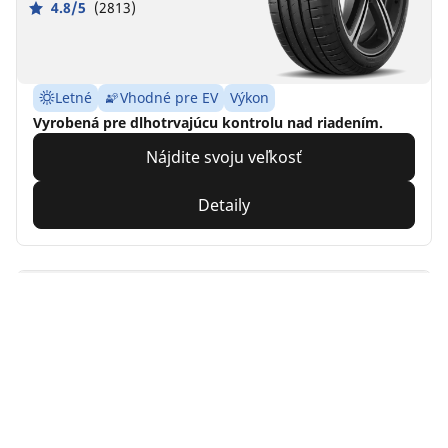
4.8/5
(2813)
Letné
Vhodné pre EV
Výkon
Vyrobená pre dlhotrvajúcu kontrolu nad riadením.
Nájdite svoju veľkosť
Detaily
MICHELIN
Pilot Sport Cup 2
Connect
4.5/5
(28)