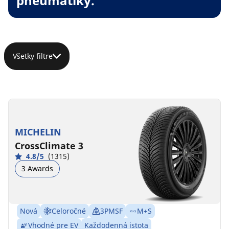
pneumatiky.
Všetky filtre
MICHELIN
CrossClimate 3
4.8/5
(1315)
3 Awards
Nová
Celoročné
3PMSF
M+S
Vhodné pre EV
Každodenná istota