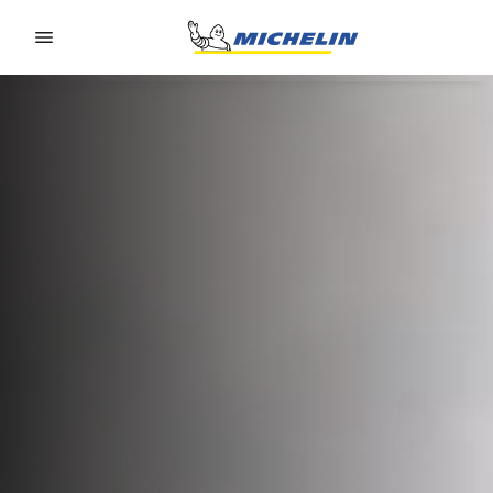
Go to page content
Go to page navigation