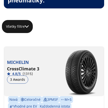
pneumatiky.
Všetky filtre
MICHELIN
CrossClimate 3
4.8/5
(1315)
3 Awards
Nová
Celoročné
3PMSF
M+S
Vhodné pre EV
Každodenná istota