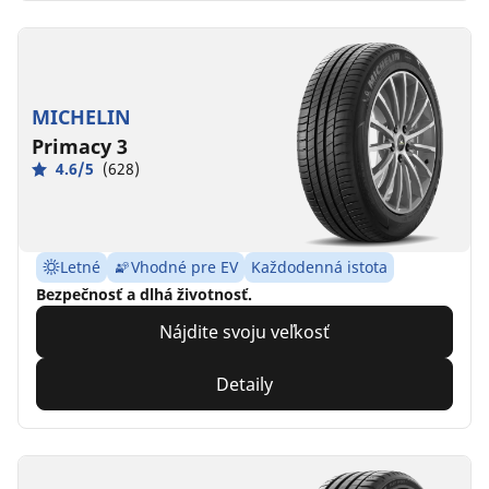
MICHELIN
Primacy 3
4.6/5
(628)
Letné
Vhodné pre EV
Každodenná istota
Bezpečnosť a dlhá životnosť.
Nájdite svoju veľkosť
Detaily