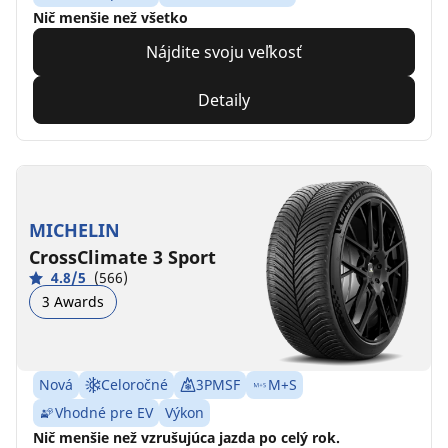
Nič menšie než všetko
Nájdite svoju veľkosť
Detaily
MICHELIN
CrossClimate 3 Sport
4.8/5
(566)
3 Awards
Nová
Celoročné
3PMSF
M+S
Vhodné pre EV
Výkon
Nič menšie než vzrušujúca jazda po celý rok.