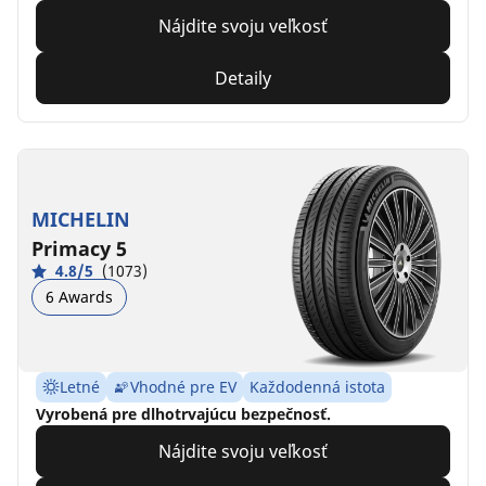
Nájdite svoju veľkosť
Detaily
MICHELIN
Primacy 5
4.8/5
(1073)
6 Awards
Letné
Vhodné pre EV
Každodenná istota
Vyrobená pre dlhotrvajúcu bezpečnosť.
Nájdite svoju veľkosť