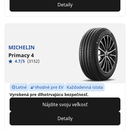
Detaily
MICHELIN
Primacy 4
4.7/5
(3152)
Letné
Vhodné pre EV
Každodenná istota
Vyrobená pre dlhotrvajúcu bezpečnosť.
Nájdite svoju veľkosť
Detaily