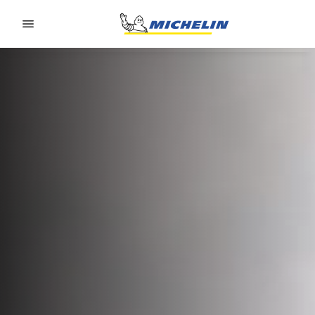
Go to page content
Go to page navigation