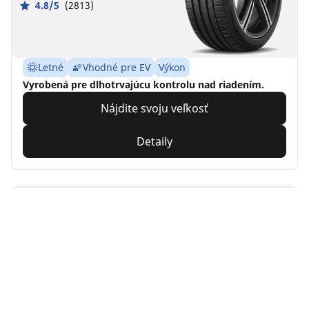
4.8/5
(2813)
Letné
Vhodné pre EV
Výkon
Vyrobená pre dlhotrvajúcu kontrolu nad riadením.
Nájdite svoju veľkosť
Detaily
MICHELIN
Pilot Sport Cup 2
Connect
4.5/5
(28)