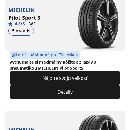
MICHELIN
Pilot Sport 5
4.8/5
(3851)
5 Awards
Letné
Vhodné pre EV
Výkon
Vychutnajte si maximálny pôžitok z jazdy s
pneumatikou MICHELIN Pilot Sport5.
Nájdite svoju veľkosť
Detaily
MICHELIN