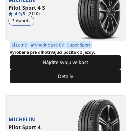
Pilot Sport 4 S
4.9/5
(2110)
3 Awards
Letné
Vhodné pre EV
Super šport
Vyrobená pre dlhotrvajúci pôžitok z jazdy.
Nájdite svoju veľkosť
Detaily
MICHELIN
Pilot Sport 4