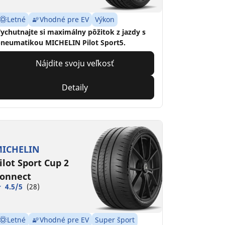
Letné
Vhodné pre EV
Výkon
ychutnajte si maximálny pôžitok z jazdy s
neumatikou MICHELIN Pilot Sport5.
Nájdite svoju veľkosť
Detaily
ICHELIN
ilot Sport Cup 2
onnect
4.5/5
(28)
Letné
Vhodné pre EV
Super šport