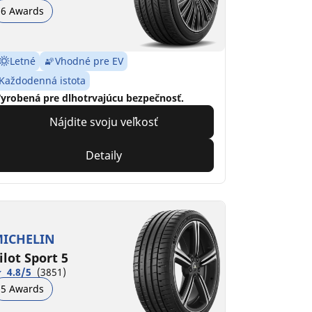
6 Awards
Letné
Vhodné pre EV
Každodenná istota
yrobená pre dlhotrvajúcu bezpečnosť.
Nájdite svoju veľkosť
Detaily
ICHELIN
ilot Sport 5
4.8/5
(3851)
5 Awards