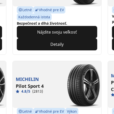
Letné
Vhodné pre EV
V
Každodenná istota
p
Bezpečnosť a dlhá životnosť.
Nájdite svoju veľkosť
Detaily
M
MICHELIN
P
Pilot Sport 4
C
4.8/5
(2813)
Letné
Vhodné pre EV
Výkon