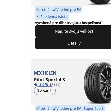
Letné
Vhodné pre EV
Každodenná istota
Vyrobená pre dlhotrvajúcu bezpečnosť.
Nájdite svoju veľkosť
Detaily
MICHELIN
Pilot Sport 4 S
4.9/5
(2111)
3 Awards
Letné
Vhodné pre EV
Super šport