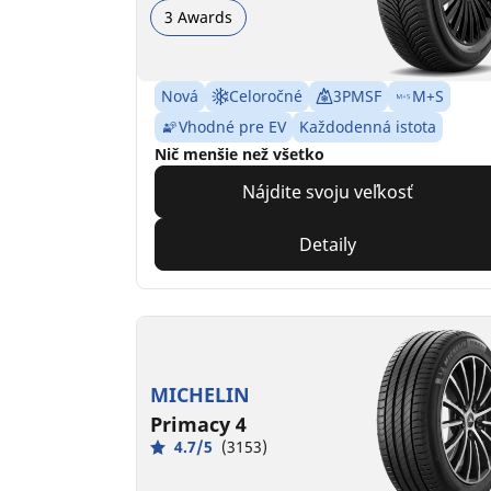
3 Awards
Nová
Celoročné
3PMSF
M+S
Vhodné pre EV
Každodenná istota
Nič menšie než všetko
Nájdite svoju veľkosť
Detaily
MICHELIN
Primacy 4
4.7/5
(3153)