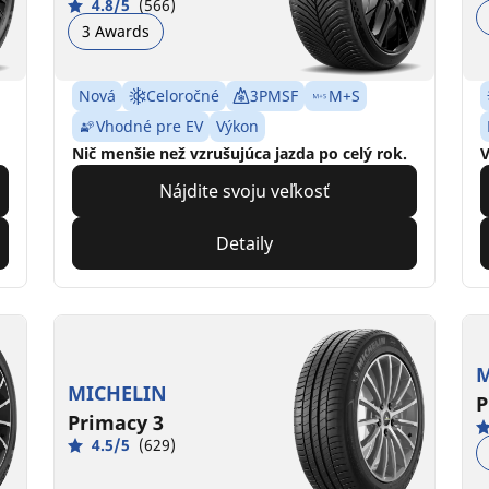
4.8/5
(566)
3 Awards
Nová
Celoročné
3PMSF
M+S
Vhodné pre EV
Výkon
Nič menšie než vzrušujúca jazda po celý rok.
V
Nájdite svoju veľkosť
Detaily
M
MICHELIN
P
Primacy 3
4.5/5
(629)