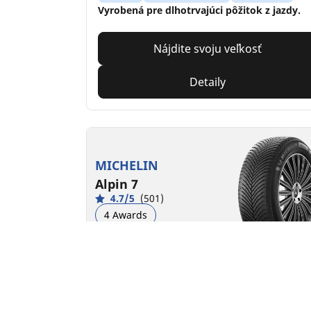
Vyrobená pre dlhotrvajúci pôžitok z jazdy.
Nájdite svoju veľkosť
Detaily
MICHELIN
Alpin 7
4.7/5
(501)
4 Awards
Zima
3PMSF
M+S
Vhodné pre EV
Každodenná istota
Pre pocit bezpečnosti všade, kam sa vydáte