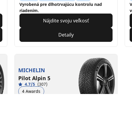
Vyrobená pre dlhotrvajúcu kontrolu nad
V
riadením.
v
Nájdite svoju veľkosť
Detaily
MICHELIN
Pilot Alpin 5
4.7/5
(307)
4 Awards
Zima
3PMSF
M+S
Vhodné pre EV
Výkon
Vyrobená pre dlhotrvajúcu kontrolu nad