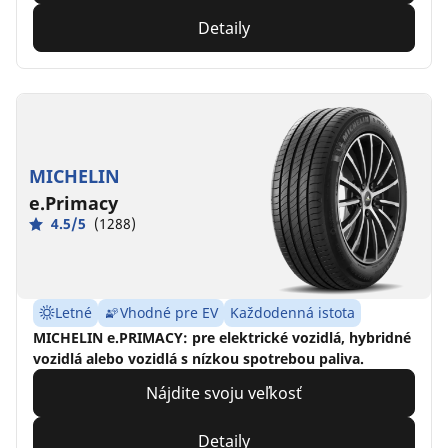
Detaily
MICHELIN
e.Primacy
4.5/5
(1288)
Letné
Vhodné pre EV
Každodenná istota
MICHELIN e.PRIMACY: pre elektrické vozidlá, hybridné
vozidlá alebo vozidlá s nízkou spotrebou paliva.
Nájdite svoju veľkosť
Detaily