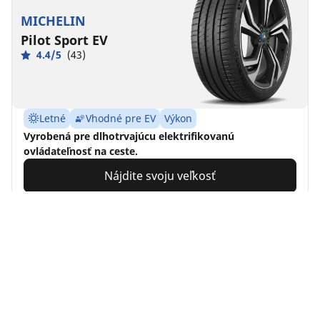
MICHELIN
Pilot Sport EV
4.4/5
(43)
Letné
Vhodné pre EV
Výkon
Vyrobená pre dlhotrvajúcu elektrifikovanú
ovládateľnosť na ceste.
Nájdite svoju veľkosť
Detaily
MICHELIN