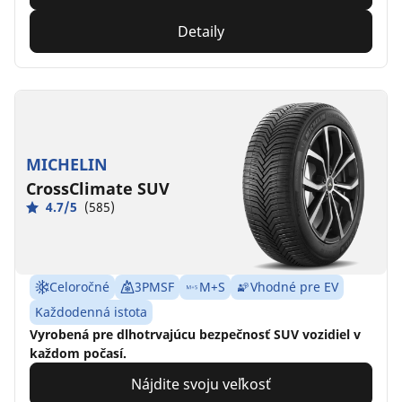
Detaily
MICHELIN
CrossClimate SUV
4.7/5
(585)
Celoročné
3PMSF
M+S
Vhodné pre EV
Každodenná istota
Vyrobená pre dlhotrvajúcu bezpečnosť SUV vozidiel v
každom počasí.
Nájdite svoju veľkosť