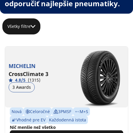
odporučiť najlepšie pneumatiky.
Všetky filtre
MICHELIN
CrossClimate 3
4.8/5
(1315)
3 Awards
Nová
Celoročné
3PMSF
M+S
Vhodné pre EV
Každodenná istota
Nič menšie než všetko