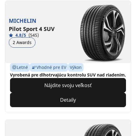
MICHELIN
Pilot Sport 4 SUV
4.8/5
(545)
2 Awards
Letné
Vhodné pre EV
Výkon
Vyrobená pre dlhotrvajúcu kontrolu SUV nad riadením.
Nájdite svoju veľkosť
Detaily