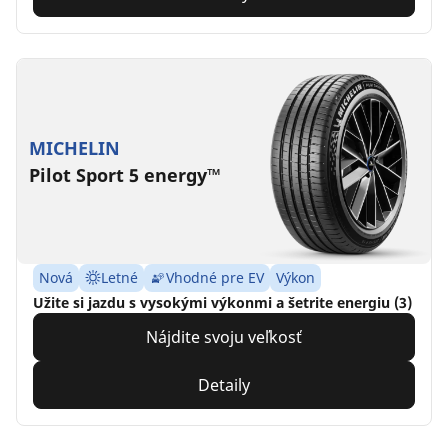
MICHELIN
Pilot Sport 5 energy™
Nová
Letné
Vhodné pre EV
Výkon
Užite si jazdu s vysokými výkonmi a šetrite energiu (3)
Nájdite svoju veľkosť
Detaily