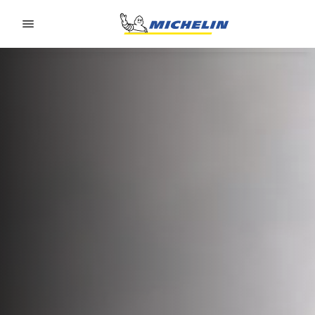
Go to page content
Go to page navigation