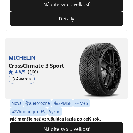
Nájdite svoju veľkosť
Detaily
MICHELIN
CrossClimate 3 Sport
4.8/5
(566)
3 Awards
Nová
Celoročné
3PMSF
M+S
Vhodné pre EV
Výkon
Nič menšie než vzrušujúca jazda po celý rok.
Nájdite svoju veľkosť