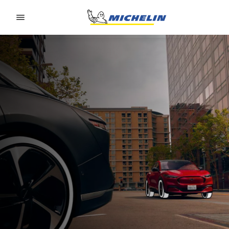
Go to page content
Go to page navigation