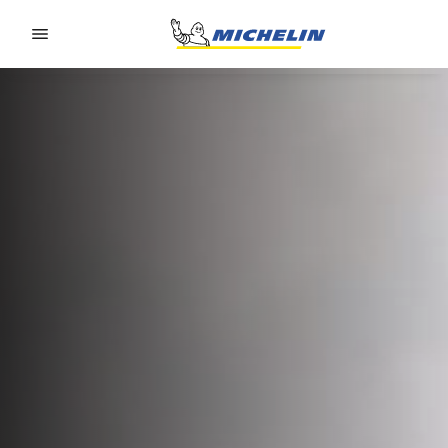
Go to page content
Go to page navigation