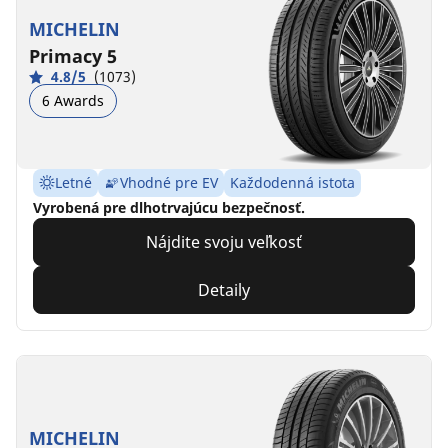
MICHELIN
Primacy 5
4.8/5
(1073)
6 Awards
Letné
Vhodné pre EV
Každodenná istota
Vyrobená pre dlhotrvajúcu bezpečnosť.
Nájdite svoju veľkosť
Detaily
MICHELIN