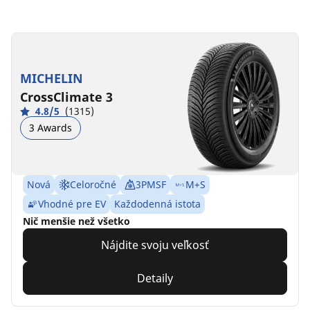
MICHELIN
CrossClimate 3
4.8/5
(1315)
3 Awards
Nová
Celoročné
3PMSF
M+S
Vhodné pre EV
Každodenná istota
Nič menšie než všetko
Nájdite svoju veľkosť
Detaily