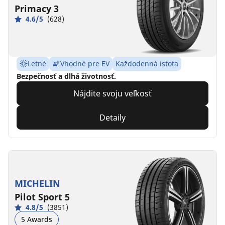
Primacy 3
4.6/5
(628)
Letné
Vhodné pre EV
Každodenná istota
Bezpečnosť a dlhá životnosť.
Nájdite svoju veľkosť
Detaily
MICHELIN
Pilot Sport 5
4.8/5
(3851)
5 Awards