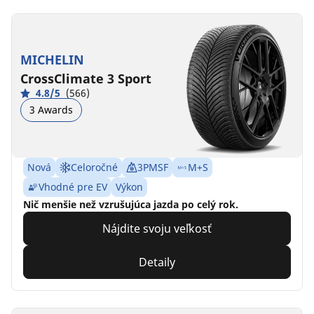
MICHELIN
CrossClimate 3 Sport
4.8/5
(566)
3 Awards
Nová
Celoročné
3PMSF
M+S
Vhodné pre EV
Výkon
Nič menšie než vzrušujúca jazda po celý rok.
Nájdite svoju veľkosť
Detaily