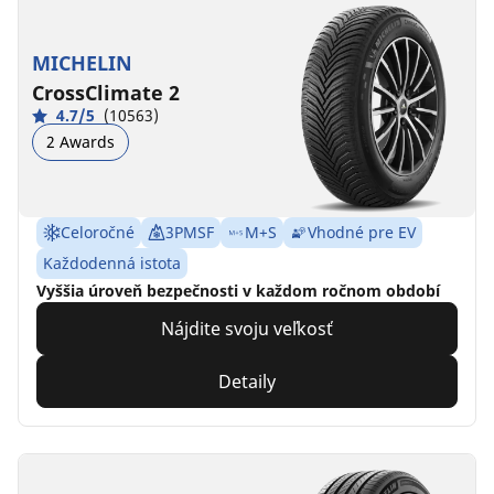
MICHELIN
CrossClimate 2
4.7/5
(10563)
2 Awards
Celoročné
3PMSF
M+S
Vhodné pre EV
Každodenná istota
Vyššia úroveň bezpečnosti v každom ročnom období
Nájdite svoju veľkosť
Detaily