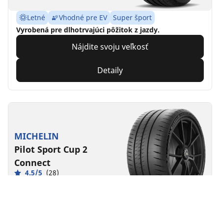
Letné
Vhodné pre EV
Super šport
Vyrobená pre dlhotrvajúci pôžitok z jazdy.
Nájdite svoju veľkosť
Detaily
MICHELIN
Pilot Sport Cup 2
Connect
4.5/5
(28)
Letné
Vhodné pre EV
Super šport