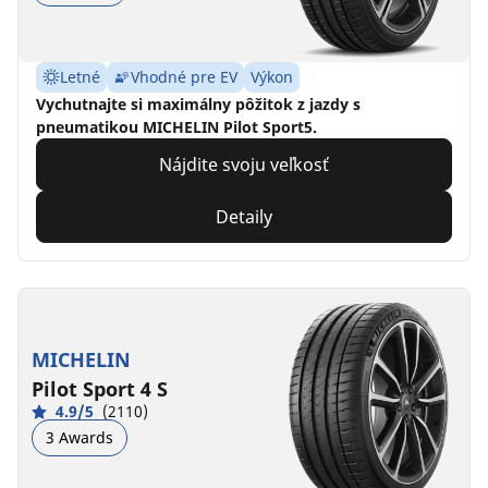
Letné
Vhodné pre EV
Výkon
Vychutnajte si maximálny pôžitok z jazdy s
pneumatikou MICHELIN Pilot Sport5.
Nájdite svoju veľkosť
Detaily
MICHELIN
Pilot Sport 4 S
4.9/5
(2110)
3 Awards