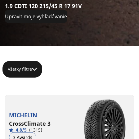
1.9 CDTI 120 215/45 R 17 91V
Upraviť moje vyhľadávanie
Všetky filtre
215/45R17
215/45R17
215/45ZR17
215/45R17
91Y
91W
(91Y)
91V
XL
XL
XL
XL
MICHELIN
C
B
C
C
B
A
A
B
72 dB
70 dB
72 dB
69 dB
CrossClimate 3
4.8/5
(1315)
3 Awards