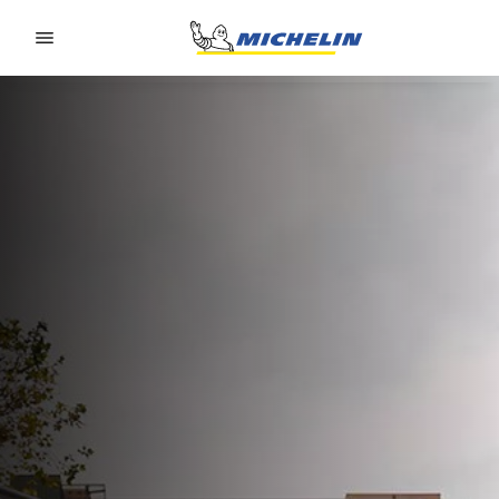
Go to page content
Go to page navigation