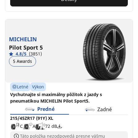
MICHELIN
Pilot Sport 5
4.8/5
(3851)
5 Awards
Letné
Výkon
Vychutnajte si maximálny pôžitok z jazdy s
pneumatikou MICHELIN Pilot Sport5.
Predné
Zadné
215/45ZR17 (91Y) XL
C
A
72 dB
Táto položka nezodpovedá presne vášmu