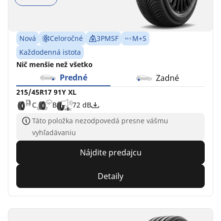
Nová
Celoročné
3PMSF
M+S
Každodenná istota
Nič menšie než všetko
Predné
Zadné
215/45R17 91Y XL
C
B
72 dB
Táto položka nezodpovedá presne vášmu
vyhľadávaniu
Nájdite predajcu
Detaily