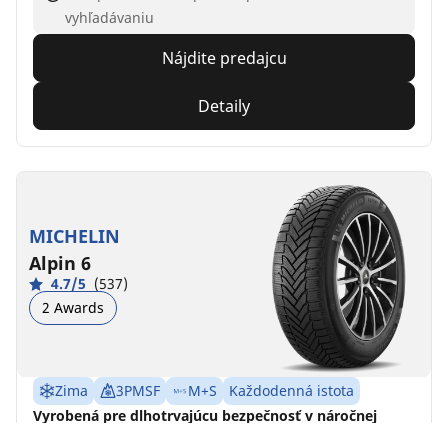
vyhľadávaniu
Nájdite predajcu
Detaily
MICHELIN
Alpin 6
4.7/5
(537)
2 Awards
Zima
3PMSF
M+S
Každodenná istota
Vyrobená pre dlhotrvajúcu bezpečnosť v náročnej
zime.