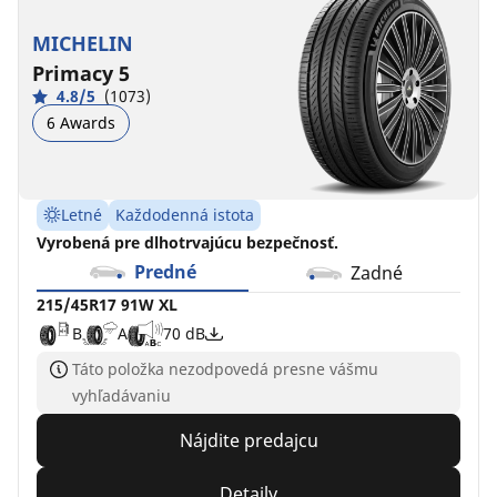
MICHELIN
Primacy 5
4.8/5
(1073)
6 Awards
Letné
Každodenná istota
Vyrobená pre dlhotrvajúcu bezpečnosť.
Predné
Zadné
215/45R17 91W XL
B
A
70 dB
Táto položka nezodpovedá presne vášmu
vyhľadávaniu
Nájdite predajcu
Detaily