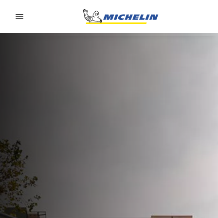
Go to page content
Go to page navigation