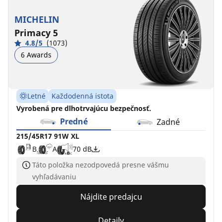
MICHELIN
Primacy 5
4.8/5
(1073)
6 Awards
Letné
Každodenná istota
Vyrobená pre dlhotrvajúcu bezpečnosť.
Predné
Zadné
215/45R17 91W XL
B
A
70 dB
Táto položka nezodpovedá presne vášmu
vyhľadávaniu
Nájdite predajcu
Detaily