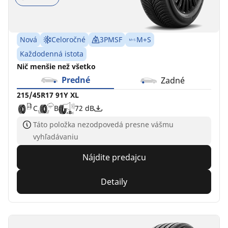
Nová
Celoročné
3PMSF
M+S
Každodenná istota
Nič menšie než všetko
Predné
Zadné
215/45R17 91Y XL
C
B
72 dB
Táto položka nezodpovedá presne vášmu
vyhľadávaniu
Nájdite predajcu
Detaily