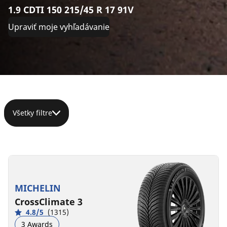
1.9 CDTI 150 215/45 R 17 91V
Upraviť moje vyhľadávanie
Všetky filtre
215/45R17
215/45R17
215/45ZR17
215/45R17
91Y
91W
(91Y)
91V
XL
XL
XL
XL
MICHELIN
C
B
C
C
B
A
A
B
72 dB
70 dB
72 dB
69 dB
CrossClimate 3
4.8/5
(1315)
3 Awards