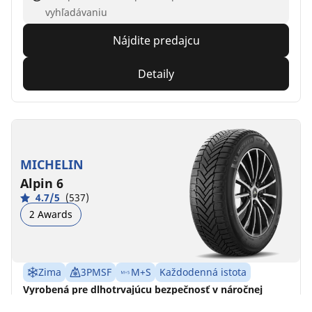
vyhľadávaniu
Nájdite predajcu
Detaily
MICHELIN
Alpin 6
4.7/5
(537)
2 Awards
Zima
3PMSF
M+S
Každodenná istota
Vyrobená pre dlhotrvajúcu bezpečnosť v náročnej
zime.