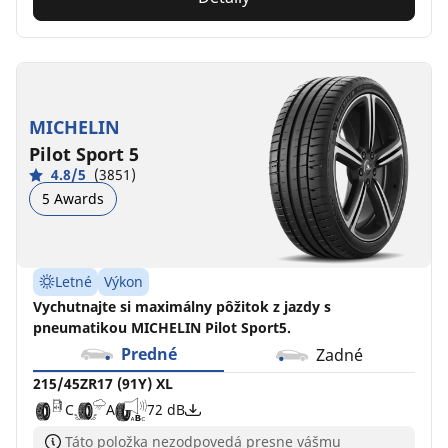
MICHELIN
Pilot Sport 5
4.8/5
(3851)
5 Awards
Letné
Výkon
Vychutnajte si maximálny pôžitok z jazdy s
pneumatikou MICHELIN Pilot Sport5.
Predné
Zadné
215/45ZR17 (91Y) XL
C
A
72 dB
Táto položka nezodpovedá presne vášmu