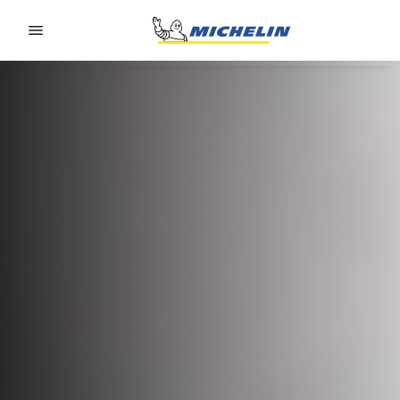
Go to page content
Go to page navigation