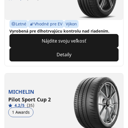
Letné
Vhodné pre EV
Výkon
Vyrobená pre dlhotrvajúcu kontrolu nad riadením.
Nájdite svoju veľkosť
Detaily
MICHELIN
Pilot Sport Cup 2
4.2/5
(35)
1 Awards