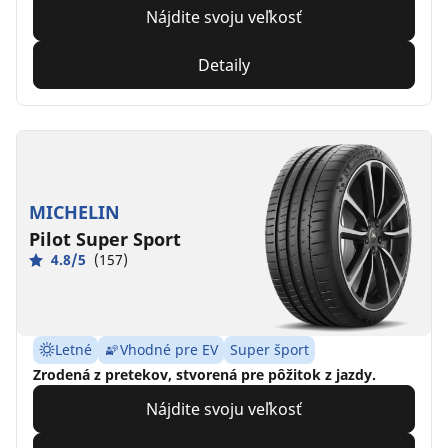
Nájdite svoju veľkosť
Detaily
MICHELIN
Pilot Super Sport
4.8/5
(157)
Letné
Vhodné pre EV
Super šport
Zrodená z pretekov, stvorená pre pôžitok z jazdy.
Nájdite svoju veľkosť