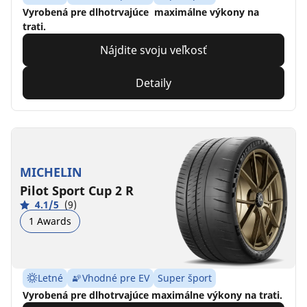
Vyrobená pre dlhotrvajúce maximálne výkony na
trati.
Nájdite svoju veľkosť
Detaily
MICHELIN
Pilot Sport Cup 2 R
4.1/5
(9)
1 Awards
Letné
Vhodné pre EV
Super šport
Vyrobená pre dlhotrvajúce maximálne výkony na trati.