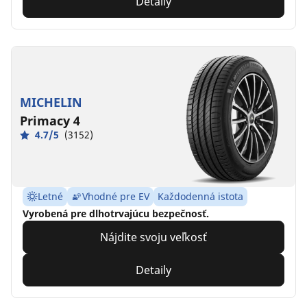
Detaily
MICHELIN
Primacy 4
4.7/5
(3152)
Letné
Vhodné pre EV
Každodenná istota
Vyrobená pre dlhotrvajúcu bezpečnosť.
Nájdite svoju veľkosť
Detaily