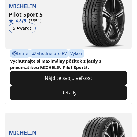
MICHELIN
Pilot Sport 5
4.8/5
(3851)
5 Awards
Letné
Vhodné pre EV
Výkon
Vychutnajte si maximálny pôžitok z jazdy s
pneumatikou MICHELIN Pilot Sport5.
Nájdite svoju veľkosť
Detaily
MICHELIN