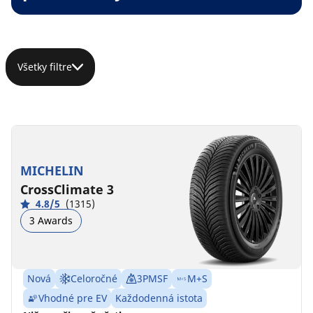
Všetky filtre
MICHELIN
CrossClimate 3
4.8/5
(1315)
3 Awards
Nová
Celoročné
3PMSF
M+S
Vhodné pre EV
Každodenná istota