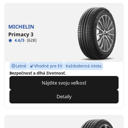
MICHELIN
Primacy 3
4.6/5
(628)
Letné
Vhodné pre EV
Každodenná istota
Bezpečnosť a dlhá životnosť.
Nájdite svoju veľkosť
Detaily