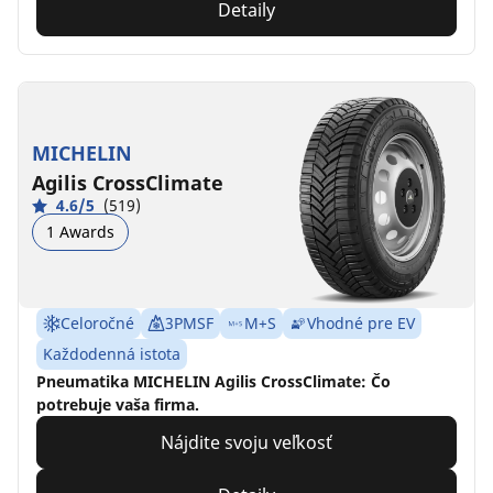
Detaily
MICHELIN
Agilis CrossClimate
4.6/5
(519)
1 Awards
Celoročné
3PMSF
M+S
Vhodné pre EV
Každodenná istota
Pneumatika MICHELIN Agilis CrossClimate: Čo
potrebuje vaša firma.
Nájdite svoju veľkosť