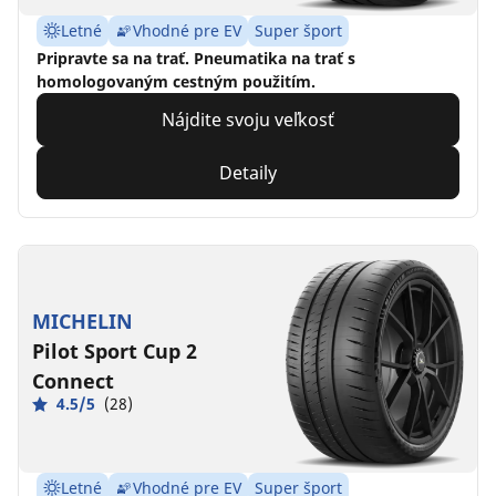
Letné
Vhodné pre EV
Super šport
Pripravte sa na trať. Pneumatika na trať s
homologovaným cestným použitím.
Nájdite svoju veľkosť
Detaily
MICHELIN
Pilot Sport Cup 2
Connect
4.5/5
(28)
Letné
Vhodné pre EV
Super šport