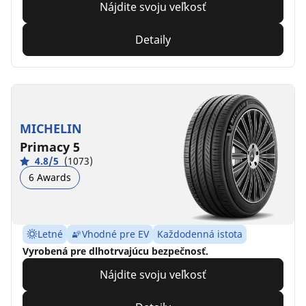
Nájdite svoju veľkosť
Detaily
MICHELIN
Primacy 5
4.8/5
(1073)
6 Awards
Letné
Vhodné pre EV
Každodenná istota
Vyrobená pre dlhotrvajúcu bezpečnosť.
Nájdite svoju veľkosť