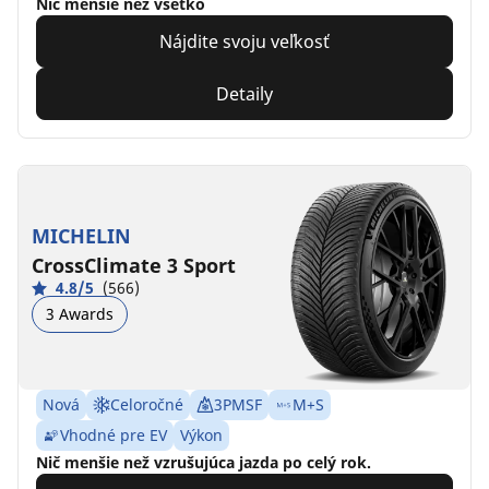
Nič menšie než všetko
Nájdite svoju veľkosť
Detaily
MICHELIN
CrossClimate 3 Sport
4.8/5
(566)
3 Awards
Nová
Celoročné
3PMSF
M+S
Vhodné pre EV
Výkon
Nič menšie než vzrušujúca jazda po celý rok.