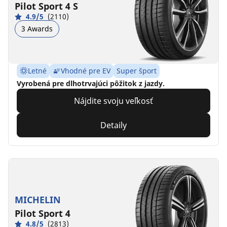
Pilot Sport 4 S
4.9/5
(2110)
3 Awards
Letné
Vhodné pre EV
Super šport
Vyrobená pre dlhotrvajúci pôžitok z jazdy.
Nájdite svoju veľkosť
Detaily
MICHELIN
Pilot Sport 4
4.8/5
(2813)