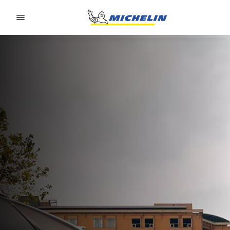
Go to page content
Go to page navigation