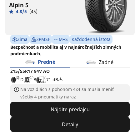
Alpin 5
4.8/5
(45)
Zima
3PMSF
M+S
Každodenná istota
Bezpečnosť a mobilita aj v najnáročnejších zimných
podmienkach.
Predné
Zadné
215/55R17 94V AO
D
B
71 dB
Na vozidlách s pohonom 4x4 sa musia meniť
všetky 4 pneumatiky naraz
Nájdite predajcu
Detaily