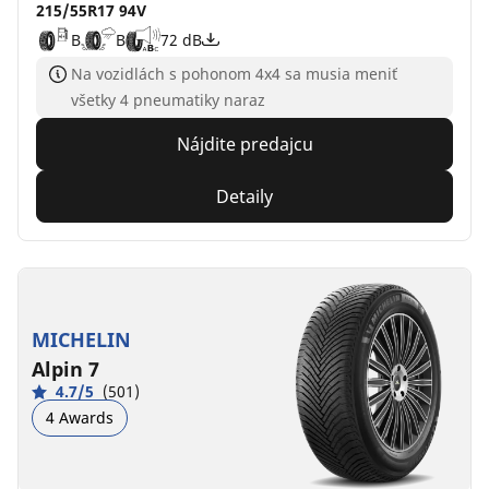
215/55R17 94V
B
B
72 dB
Na vozidlách s pohonom 4x4 sa musia meniť
všetky 4 pneumatiky naraz
Nájdite predajcu
Detaily
MICHELIN
Alpin 7
4.7/5
(501)
4 Awards