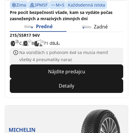
Zima
3PMSF
M+S
Každodenná istota
Pre pocit bezpečnosti všade, kam sa vydáte počas
zasnežených a mrazivých zimných dní
Predné
Zadné
215/55R17 94V
C
B
71 dB
Na vozidlách s pohonom 4x4 sa musia meniť
všetky 4 pneumatiky naraz
Nájdite predajcu
Detaily
MICHELIN