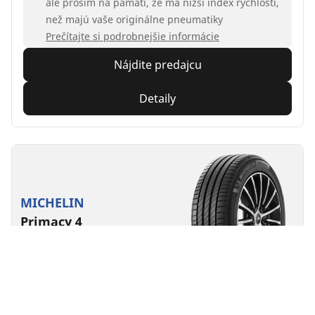
ale prosím na pamäti, že má nižší index rýchlosti,
než majú vaše originálne pneumatiky
Prečítajte si podrobnejšie informácie
Nájdite predajcu
Detaily
MICHELIN
Primacy 4
4.7/5
(3152)
Letné
Každodenná istota