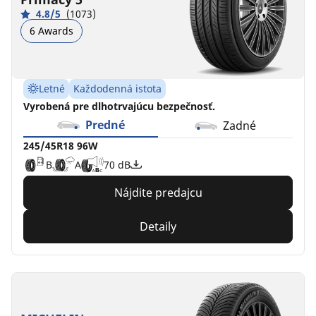
MO
A
A
70 dB
4.8/5
(1073)
C
C
70 dB
6 Awards
Letné
Každodenná istota
Vyrobená pre dlhotrvajúcu bezpečnosť.
Predné
Zadné
245/45R18 96W
B
A
70 dB
Nájdite predajcu
Detaily