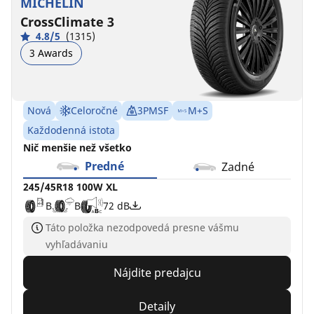
MICHELIN
CrossClimate 3
4.8/5
(1315)
3 Awards
Nová
Celoročné
3PMSF
M+S
Každodenná istota
Nič menšie než všetko
Predné
Zadné
245/45R18 100W XL
B
B
72 dB
Táto položka nezodpovedá presne vášmu
vyhľadávaniu
Nájdite predajcu
Detaily