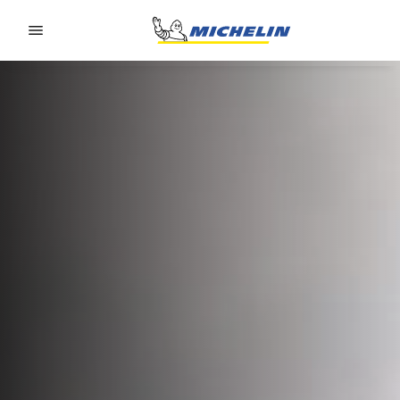
Go to page content
Go to page navigation