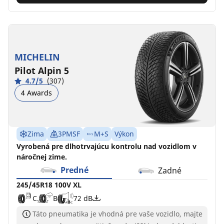
MICHELIN
Pilot Alpin 5
4.7/5
(307)
4 Awards
Zima
3PMSF
M+S
Výkon
Vyrobená pre dlhotrvajúcu kontrolu nad vozidlom v
náročnej zime.
Predné
Zadné
245/45R18 100V XL
C
B
72 dB
Táto pneumatika je vhodná pre vaše vozidlo, majte