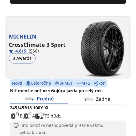
MICHELIN
CrossClimate 3 Sport
4.8/5
(566)
3 Awards
Nová
Celoročné
3PMSF
M+S
Výkon
Nič menšie než vzrušujúca jazda po celý rok.
Predné
Zadné
245/45R18 100Y XL
B
A
72 dB
Táto položka nezodpovedá presne vášmu
vyhľadávaniu