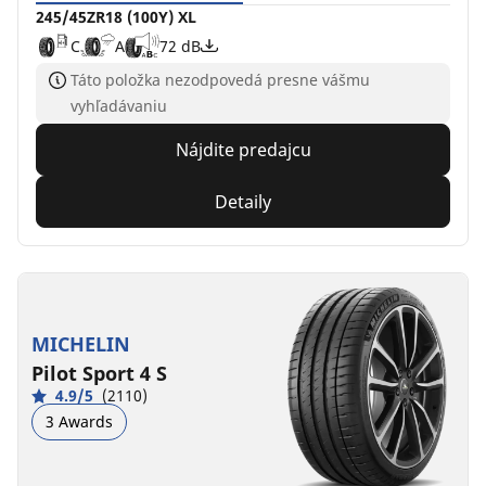
245/45ZR18 (100Y) XL
C
A
72 dB
Táto položka nezodpovedá presne vášmu
vyhľadávaniu
Nájdite predajcu
Detaily
MICHELIN
Pilot Sport 4 S
4.9/5
(2110)
3 Awards