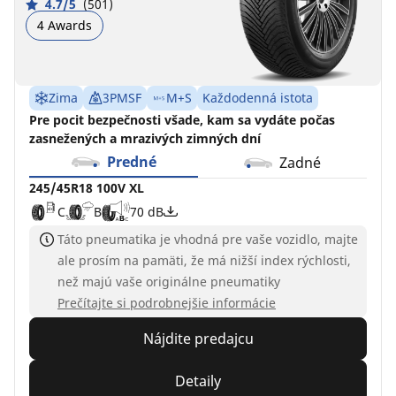
4.7/5
(501)
4 Awards
Zima
3PMSF
M+S
Každodenná istota
Pre pocit bezpečnosti všade, kam sa vydáte počas
zasnežených a mrazivých zimných dní
Predné
Zadné
245/45R18 100V XL
C
B
70 dB
Táto pneumatika je vhodná pre vaše vozidlo, majte
ale prosím na pamäti, že má nižší index rýchlosti,
než majú vaše originálne pneumatiky
Prečítajte si podrobnejšie informácie
Nájdite predajcu
Detaily