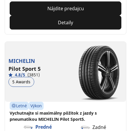
Nájdite predajcu
Detaily
MICHELIN
Pilot Sport 5
4.8/5
(3851)
5 Awards
Letné
Výkon
Vychutnajte si maximálny pôžitok z jazdy s
pneumatikou MICHELIN Pilot Sport5.
Predné
Zadné