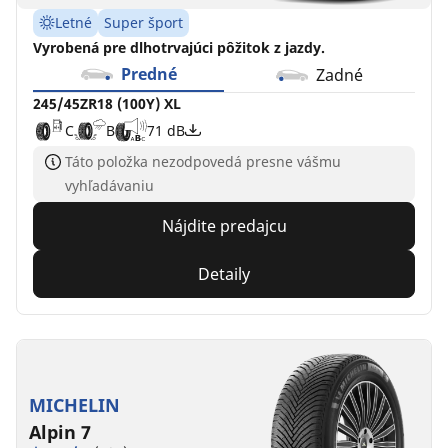
Letné
Super šport
Vyrobená pre dlhotrvajúci pôžitok z jazdy.
Predné
Zadné
245/45ZR18 (100Y) XL
C
B
71 dB
Táto položka nezodpovedá presne vášmu
vyhľadávaniu
Nájdite predajcu
Detaily
MICHELIN
Alpin 7