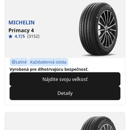
MICHELIN
Primacy 4
4.7/5
(3152)
Letné
Každodenná istota
Vyrobená pre dlhotrvajúcu bezpečnosť.
Nájdite svoju veľkosť
Detaily