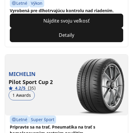
Letné
Výkon
Vyrobená pre dlhotrvajúcu kontrolu nad riadením.
Nájdite svoju veľkosť
Detaily
MICHELIN
Pilot Sport Cup 2
4.2/5
(35)
1 Awards
Letné
Super šport
Pripravte sa na trať. Pneumatika na trať s