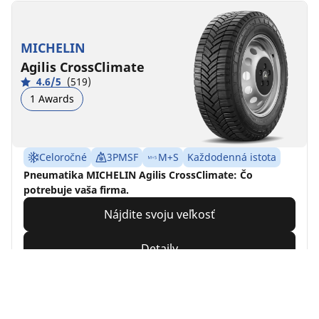
MICHELIN
Agilis CrossClimate
4.6/5
(519)
1 Awards
Celoročné
3PMSF
M+S
Každodenná istota
Pneumatika MICHELIN Agilis CrossClimate: Čo
potrebuje vaša firma.
Nájdite svoju veľkosť
Detaily