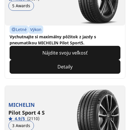
5 Awards
Letné
Výkon
Vychutnajte si maximálny pôžitok z jazdy s
pneumatikou MICHELIN Pilot Sport5.
Nájdite svoju veľkosť
Detaily
MICHELIN
Pilot Sport 4 S
4.9/5
(2110)
3 Awards