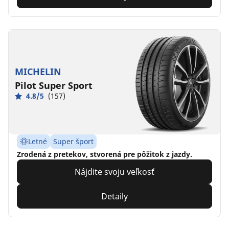
MICHELIN
Pilot Super Sport
4.8/5
(157)
Letné
Super šport
Zrodená z pretekov, stvorená pre pôžitok z jazdy.
Nájdite svoju veľkosť
Detaily