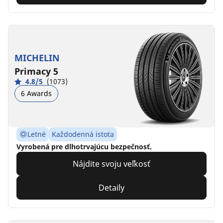
MICHELIN
Primacy 5
4.8/5
(1073)
6 Awards
Letné
Každodenná istota
Vyrobená pre dlhotrvajúcu bezpečnosť.
Nájdite svoju veľkosť
Detaily