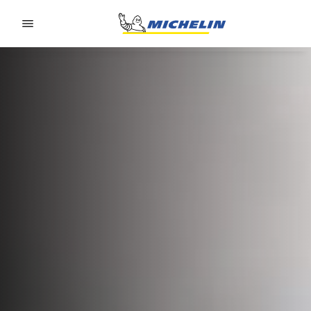
Go to page content
Go to page navigation