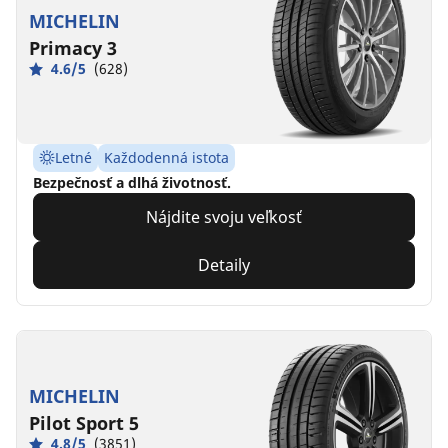
MICHELIN
Primacy 3
4.6/5
(628)
Letné
Každodenná istota
Bezpečnosť a dlhá životnosť.
Nájdite svoju veľkosť
Detaily
MICHELIN
Pilot Sport 5
4.8/5
(3851)