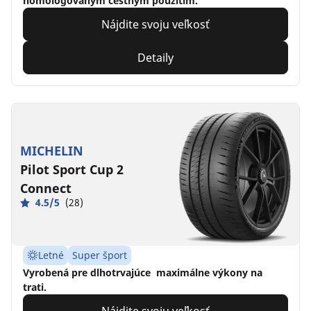
homologovaným cestným použitím.
Nájdite svoju veľkosť
Detaily
MICHELIN
Pilot Sport Cup 2
Connect
4.5/5
(28)
Letné
Super šport
Vyrobená pre dlhotrvajúce maximálne výkony na
trati.