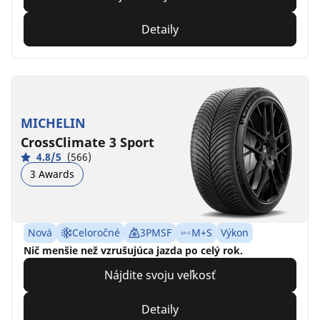
Detaily
MICHELIN
CrossClimate 3 Sport
4.8/5
(566)
3 Awards
Nová
Celoročné
3PMSF
M+S
Výkon
Nič menšie než vzrušujúca jazda po celý rok.
Nájdite svoju veľkosť
Detaily