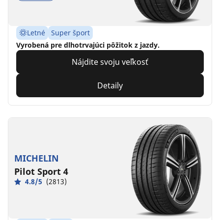
Letné
Super šport
Vyrobená pre dlhotrvajúci pôžitok z jazdy.
Nájdite svoju veľkosť
Detaily
MICHELIN
Pilot Sport 4
4.8/5
(2813)