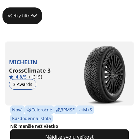
Všetky filtre
MICHELIN
CrossClimate 3
4.8/5
(1315)
3 Awards
Nová
Celoročné
3PMSF
M+S
Každodenná istota
Nič menšie než všetko
Nájdite svoju veľkosť