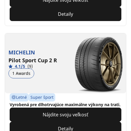
Nájdite svoju veľkosť
Detaily
MICHELIN
Pilot Sport Cup 2 R
4.1/5
(9)
1 Awards
Letné
Super šport
Vyrobená pre dlhotrvajúce maximálne výkony na trati.
Nájdite svoju veľkosť
Detaily