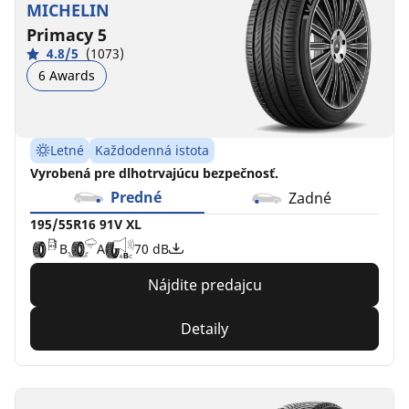
MICHELIN
Primacy 5
4.8/5
(1073)
6 Awards
Letné
Každodenná istota
Vyrobená pre dlhotrvajúcu bezpečnosť.
Predné
Zadné
195/55R16 91V XL
B
A
70 dB
Nájdite predajcu
Detaily