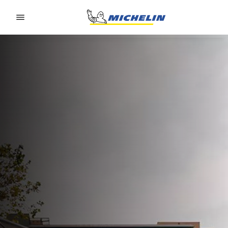
Go to page content
Go to page navigation