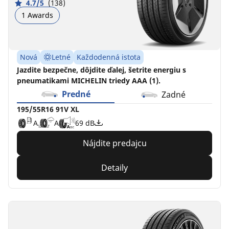
4.7/5
(138)
1 Awards
Nová
Letné
Každodenná istota
Jazdite bezpečne, dôjdite ďalej, šetrite energiu s
pneumatikami MICHELIN triedy AAA (1).
Predné
Zadné
195/55R16 91V XL
A
A
69 dB
Nájdite predajcu
Detaily