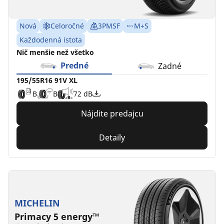
Nová
Celoročné
3PMSF
M+S
Každodenná istota
Nič menšie než všetko
Predné
Zadné
195/55R16 91V XL
B
B
72 dB
Nájdite predajcu
Detaily
MICHELIN
Primacy 5 energy™