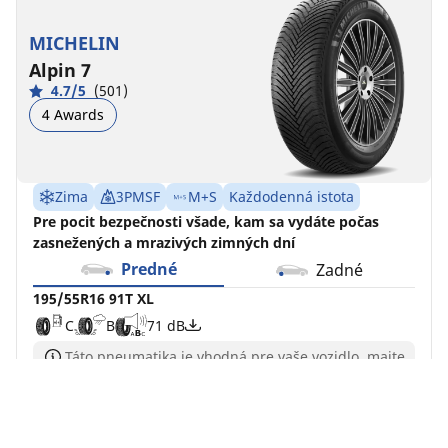
MICHELIN
Alpin 7
4.7/5
(501)
4 Awards
Zima
3PMSF
M+S
Každodenná istota
Pre pocit bezpečnosti všade, kam sa vydáte počas
zasnežených a mrazivých zimných dní
Predné
Zadné
195/55R16 91T XL
C
B
71 dB
Táto pneumatika je vhodná pre vaše vozidlo, majte
ale prosím na pamäti, že má nižší index rýchlosti,
než majú vaše originálne pneumatiky
Prečítajte si podrobnejšie informácie