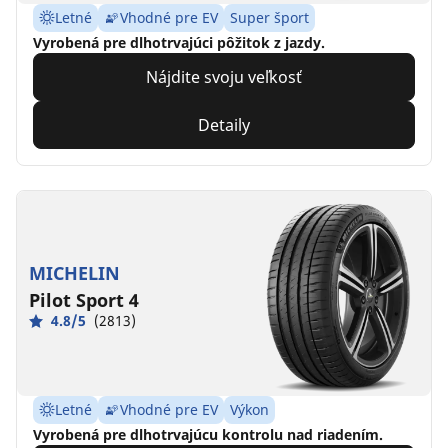
Letné
Vhodné pre EV
Super šport
Vyrobená pre dlhotrvajúci pôžitok z jazdy.
Nájdite svoju veľkosť
Detaily
MICHELIN
Pilot Sport 4
4.8/5
(2813)
Letné
Vhodné pre EV
Výkon
Vyrobená pre dlhotrvajúcu kontrolu nad riadením.