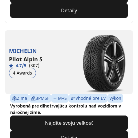
Detaily
MICHELIN
Pilot Alpin 5
4.7/5
(307)
4 Awards
Zima
3PMSF
M+S
Vhodné pre EV
Výkon
Vyrobená pre dlhotrvajúcu kontrolu nad vozidlom v
náročnej zime.
Nájdite svoju veľkosť
Detaily