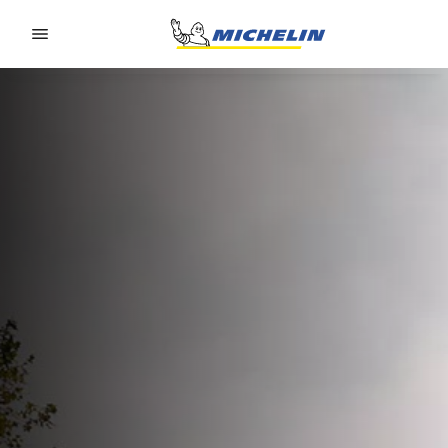
Go to page content
Go to page navigation