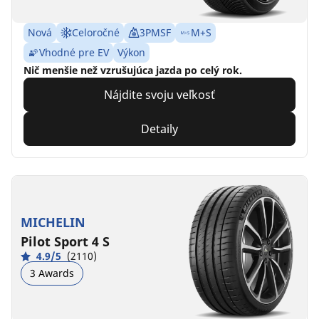
Nová
Celoročné
3PMSF
M+S
Vhodné pre EV
Výkon
Nič menšie než vzrušujúca jazda po celý rok.
Nájdite svoju veľkosť
Detaily
MICHELIN
Pilot Sport 4 S
4.9/5
(2110)
3 Awards