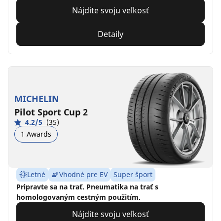
Nájdite svoju veľkosť
Detaily
MICHELIN
Pilot Sport Cup 2
4.2/5
(35)
1 Awards
Letné
Vhodné pre EV
Super šport
Pripravte sa na trať. Pneumatika na trať s
homologovaným cestným použitím.
Nájdite svoju veľkosť