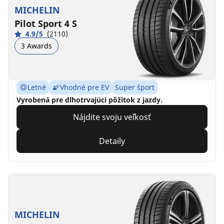
MICHELIN
Pilot Sport 4 S
4.9/5
(2110)
3 Awards
Letné
Vhodné pre EV
Super šport
Vyrobená pre dlhotrvajúci pôžitok z jazdy.
Nájdite svoju veľkosť
Detaily
MICHELIN