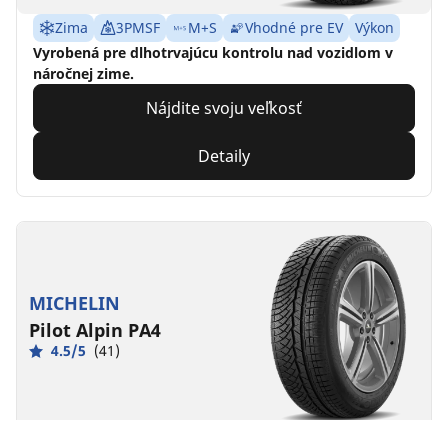
Zima
3PMSF
M+S
Vhodné pre EV
Výkon
Vyrobená pre dlhotrvajúcu kontrolu nad vozidlom v
náročnej zime.
Nájdite svoju veľkosť
Detaily
MICHELIN
Pilot Alpin PA4
4.5/5
(41)
Zima
3PMSF
M+S
Vhodné pre EV
Výkon