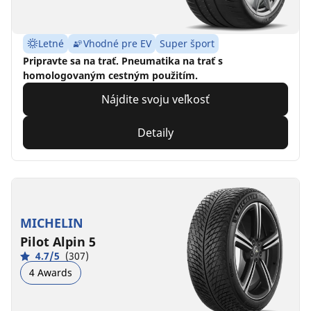
Letné
Vhodné pre EV
Super šport
Pripravte sa na trať. Pneumatika na trať s
homologovaným cestným použitím.
Nájdite svoju veľkosť
Detaily
MICHELIN
Pilot Alpin 5
4.7/5
(307)
4 Awards