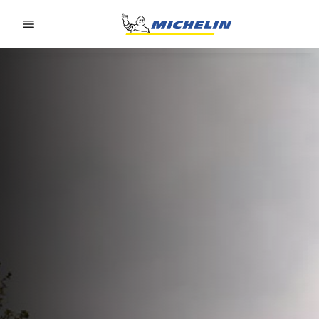
Go to page content
Go to page navigation