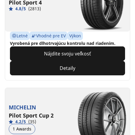
Pilot Sport 4
4.8/5
(2813)
Letné
Vhodné pre EV
Výkon
Vyrobená pre dlhotrvajúcu kontrolu nad riadením.
Nájdite svoju veľkosť
Detaily
MICHELIN
Pilot Sport Cup 2
4.2/5
(35)
1 Awards