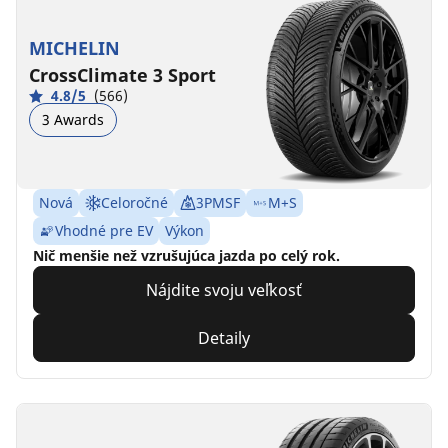
MICHELIN
CrossClimate 3 Sport
4.8/5
(566)
3 Awards
Nová
Celoročné
3PMSF
M+S
Vhodné pre EV
Výkon
Nič menšie než vzrušujúca jazda po celý rok.
Nájdite svoju veľkosť
Detaily