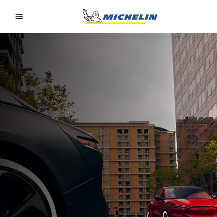
Go to page content
Go to page navigation