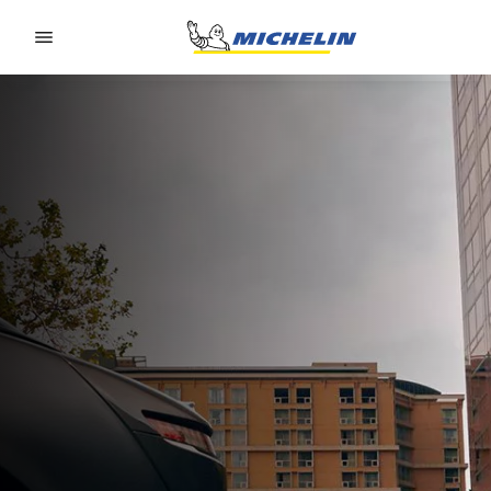
Go to page content
Go to page navigation