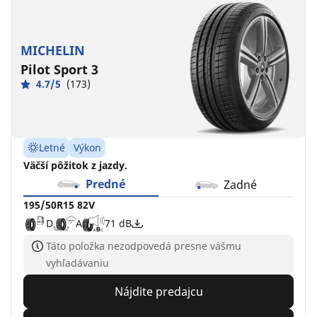
MICHELIN
Pilot Sport 3
4.7/5
(173)
Letné
Výkon
Väčší pôžitok z jazdy.
Predné
Zadné
195/50R15 82V
D
A
71 dB
Táto položka nezodpovedá presne vášmu
vyhľadávaniu
Nájdite predajcu