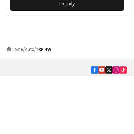
Detaily
Home
Auto
TRP 4W
Pneumatiky pre osobné vozidlá, suv a