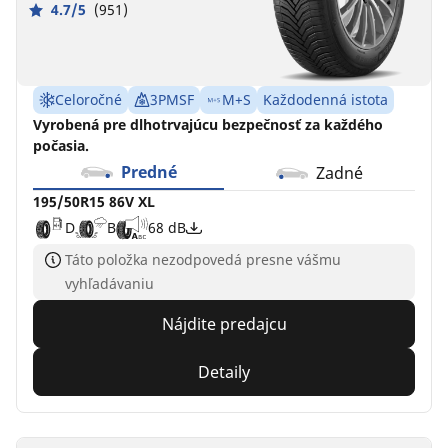
4.7/5
(951)
Celoročné
3PMSF
M+S
Každodenná istota
Vyrobená pre dlhotrvajúcu bezpečnosť za každého
počasia.
Predné
Zadné
195/50R15 86V XL
D
B
68 dB
Táto položka nezodpovedá presne vášmu
vyhľadávaniu
Nájdite predajcu
Detaily