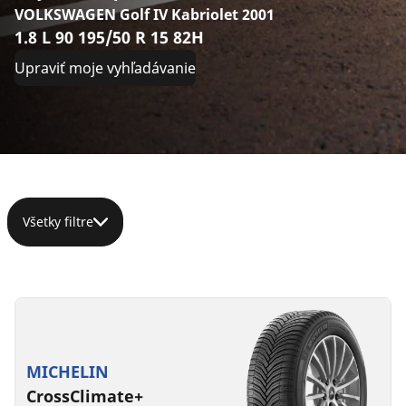
VOLKSWAGEN Golf IV Kabriolet 2001
1.8 L 90 195/50 R 15 82H
Upraviť moje vyhľadávanie
Všetky filtre
195/50R15
195/50R15
86V
82V
XL
D
A
71 dB
MICHELIN
D
B
68 dB
CrossClimate+