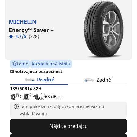
MICHELIN
Energy™ Saver +
4.7/5
(378)
Letné
Každodenná istota
Dlhotrvajúca bezpečnosť.
Predné
Zadné
185/60R14 82H
C
B
68 dB
Táto položka nezodpovedá presne vášmu
vyhľadávaniu
Nájdite predajcu