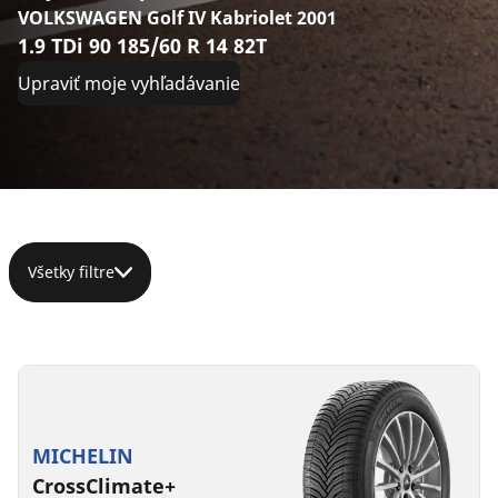
VOLKSWAGEN Golf IV Kabriolet 2001
1.9 TDi 90 185/60 R 14 82T
Upraviť moje vyhľadávanie
Všetky filtre
185/60R14
185/60R14
86H
82H
XL
C
B
68 dB
MICHELIN
C
C
68 dB
CrossClimate+