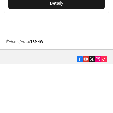
Detaily
Home
Auto
TRP 4W
Pneumatiky pre osobné vozidlá, suv a