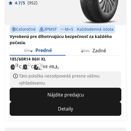
4.7/5
(952)
Celoročné
3PMSF
M+S
Každodenná istota
Vyrobená pre dlhotrvajúcu bezpečnosť za každého
počasia.
Predné
Zadné
185/60R14 86H XL
C
C
68 dB
Táto položka nezodpovedá presne vášmu
vyhľadávaniu
Nájdite predajcu
Detaily