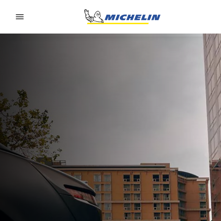
Go to page content
Go to page navigation