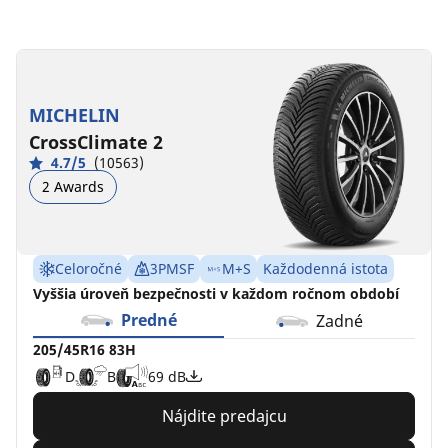
205/45R16
205/45ZR16
205/45R16
83H
87W
83H
XL
E
D
B
69 dB
MICHELIN
C
A
A
B
72 dB
68 dB
CrossClimate 2
4.7/5
(10563)
2 Awards
Celoročné
3PMSF
M+S
Každodenná istota
Vyššia úroveň bezpečnosti v každom ročnom období
Predné
Zadné
205/45R16 83H
D
B
69 dB
Nájdite predajcu