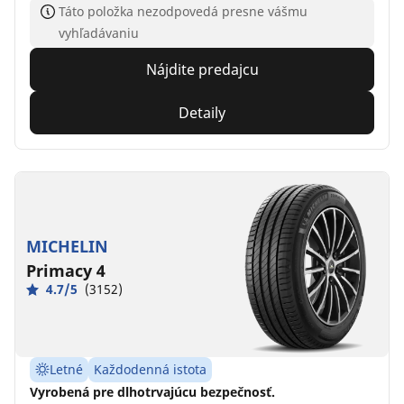
Táto položka nezodpovedá presne vášmu
vyhľadávaniu
Nájdite predajcu
Detaily
MICHELIN
Primacy 4
4.7/5
(3152)
Letné
Každodenná istota
Vyrobená pre dlhotrvajúcu bezpečnosť.