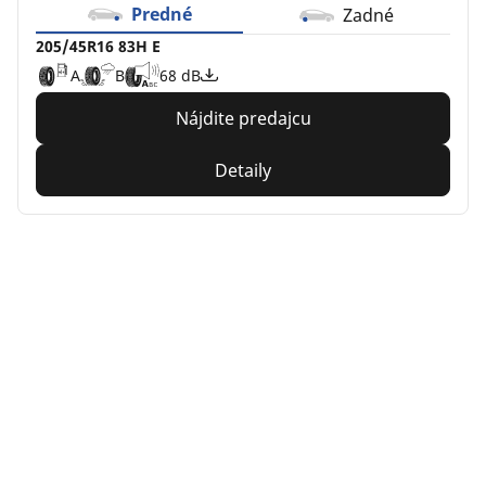
Predné
Zadné
205/45R16 83H E
A
B
68 dB
Nájdite predajcu
Detaily
Home
Auto
TRP 4W