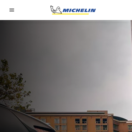
Go to page content
Go to page navigation