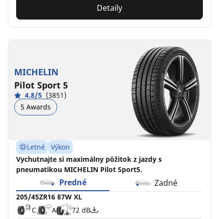
Detaily
MICHELIN
Pilot Sport 5
4.8/5
(3851)
5 Awards
Letné
Výkon
Vychutnajte si maximálny pôžitok z jazdy s
pneumatikou MICHELIN Pilot Sport5.
Predné
Zadné
205/45ZR16 87W XL
C
A
72 dB