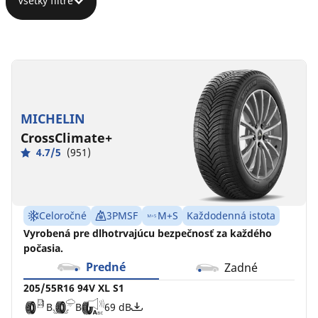
Všetky filtre
205/55R16
205/55R16
205/55R16
94V
91H
91H
XL
C
C
B
B
72 dB
71 dB
S1
MICHELIN
B
B
69 dB
CrossClimate+
4.7/5
(951)
Celoročné
3PMSF
M+S
Každodenná istota
Vyrobená pre dlhotrvajúcu bezpečnosť za každého
počasia.
Predné
Zadné
205/55R16 94V XL S1
B
B
69 dB