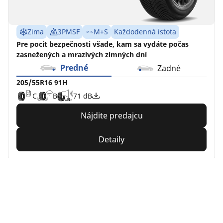
Zima
3PMSF
M+S
Každodenná istota
Pre pocit bezpečnosti všade, kam sa vydáte počas
zasnežených a mrazivých zimných dní
Predné
Zadné
205/55R16 91H
C
B
71 dB
Nájdite predajcu
Detaily
Home
Auto
TRP 4W