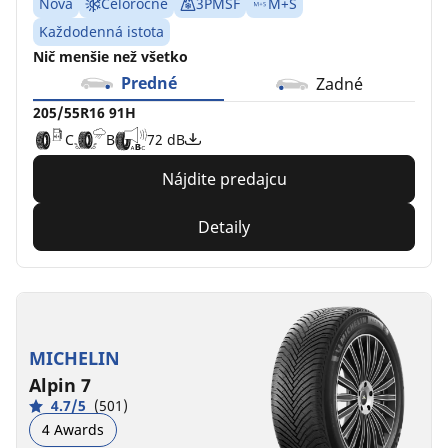
Nová
Celoročné
3PMSF
M+S
Každodenná istota
Nič menšie než všetko
Predné
Zadné
205/55R16 91H
C
B
72 dB
Nájdite predajcu
Detaily
MICHELIN
Alpin 7
4.7/5
(501)
4 Awards