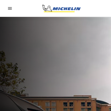
Go to page content
Go to page navigation