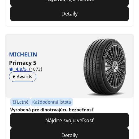
Detaily
MICHELIN
Primacy 5
4.8/5
(1073)
6 Awards
Letné
Každodenná istota
Vyrobená pre dlhotrvajúcu bezpečnosť.
Nájdite svoju veľkosť
Detaily