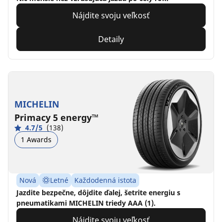
Nájdite svoju veľkosť
Detaily
MICHELIN
Primacy 5 energy™
4.7/5
(138)
1 Awards
Nová
Letné
Každodenná istota
Jazdite bezpečne, dôjdite ďalej, šetrite energiu s
pneumatikami MICHELIN triedy AAA (1).
Nájdite svoju veľkosť