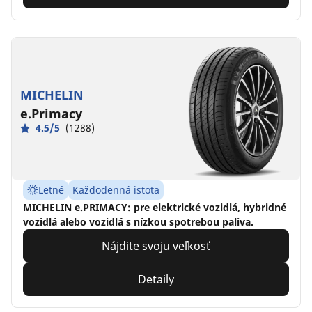
MICHELIN
e.Primacy
4.5/5
(1288)
Letné
Každodenná istota
MICHELIN e.PRIMACY: pre elektrické vozidlá, hybridné
vozidlá alebo vozidlá s nízkou spotrebou paliva.
Nájdite svoju veľkosť
Detaily