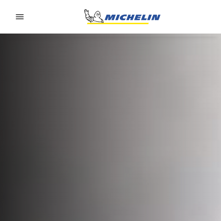
Go to page content
Go to page navigation