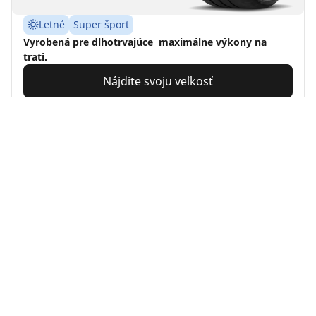
Letné
Super šport
Vyrobená pre dlhotrvajúce maximálne výkony na
trati.
Nájdite svoju veľkosť
Detaily
MICHELIN
Pilot Sport PS2
4.9/5
(19)