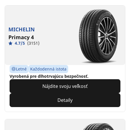
MICHELIN
Primacy 4
4.7/5
(3151)
Letné
Každodenná istota
Vyrobená pre dlhotrvajúcu bezpečnosť.
Nájdite svoju veľkosť
Detaily