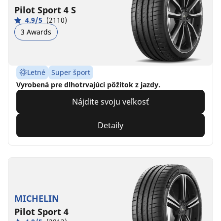
Pilot Sport 4 S
4.9/5
(2110)
3 Awards
Letné
Super šport
Vyrobená pre dlhotrvajúci pôžitok z jazdy.
Nájdite svoju veľkosť
Detaily
MICHELIN
Pilot Sport 4