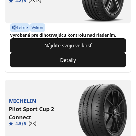
4.8/5
(2813)
Letné
Výkon
Vyrobená pre dlhotrvajúcu kontrolu nad riadením.
Nájdite svoju veľkosť
Detaily
MICHELIN
Pilot Sport Cup 2
Connect
4.5/5
(28)