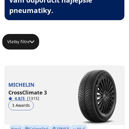
pneumatiky.
Všetky filtre
MICHELIN
CrossClimate 3
4.8/5
(1315)
3 Awards
Nová
Celoročné
3PMSF
M+S