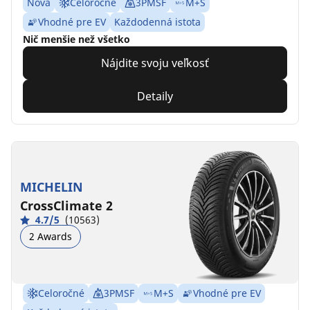
Nová
Celoročné
3PMSF
M+S
Vhodné pre EV
Každodenná istota
Nič menšie než všetko
Nájdite svoju veľkosť
Detaily
MICHELIN
CrossClimate 2
4.7/5
(10563)
2 Awards
Celoročné
3PMSF
M+S
Vhodné pre EV