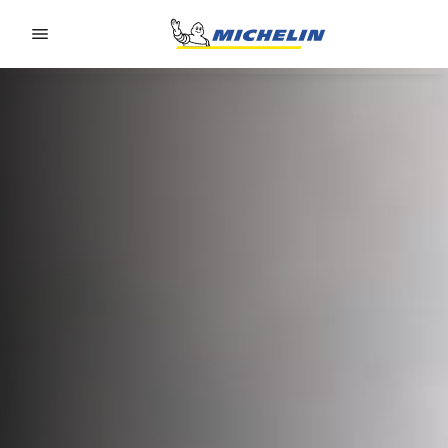
Go to page content
Go to page navigation