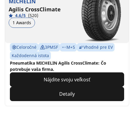
MICHELIN
Agilis CrossClimate
4.6/5
(520)
1 Awards
Celoročné
3PMSF
M+S
Vhodné pre EV
Každodenná istota
Pneumatika MICHELIN Agilis CrossClimate: Čo
potrebuje vaša firma.
Nájdite svoju veľkosť
Detaily
MICHELIN