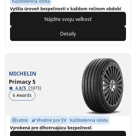
Každodenná istota
Vyššia úroveň bezpečnosti v každom ročnom období
Nájdite svoju veľkosť
Detaily
MICHELIN
Primacy 5
4.8/5
(1073)
6 Awards
Letné
Vhodné pre EV
Každodenná istota
Vyrobená pre dlhotrvajúcu bezpečnosť.