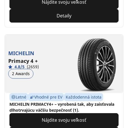
Nájdite svoju veľkosť
Detaily
MICHELIN
Primacy 4 +
4.8/5
(2659)
2 Awards
Letné
Vhodné pre EV
Každodenná istota
MICHELIN PRIMACY4+ – vyrobená tak, aby zaisťovala
dlhotrvajúcu väčšiu bezpečnosť (1).
Nájdite svoju veľkosť