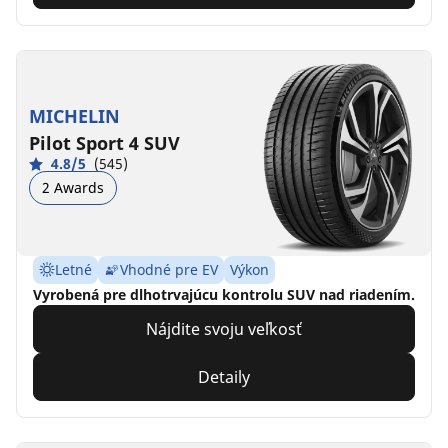
MICHELIN
Pilot Sport 4 SUV
4.8/5
(545)
2 Awards
Letné
Vhodné pre EV
Výkon
Vyrobená pre dlhotrvajúcu kontrolu SUV nad riadením.
Nájdite svoju veľkosť
Detaily