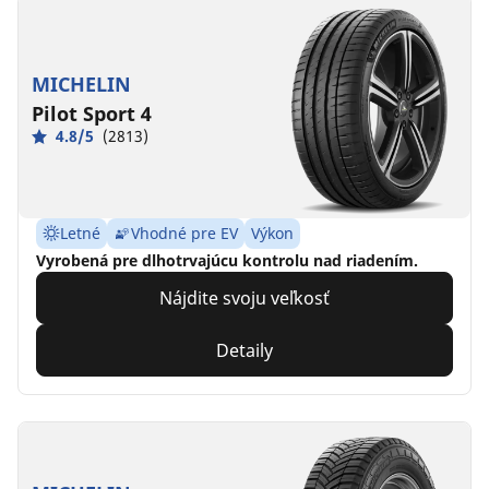
MICHELIN
Pilot Sport 4
4.8/5
(2813)
Letné
Vhodné pre EV
Výkon
Vyrobená pre dlhotrvajúcu kontrolu nad riadením.
Nájdite svoju veľkosť
Detaily