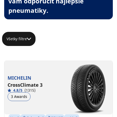
vám odporučiť najlepšie
pneumatiky.
Všetky filtre
MICHELIN
CrossClimate 3
4.8/5
(1315)
3 Awards