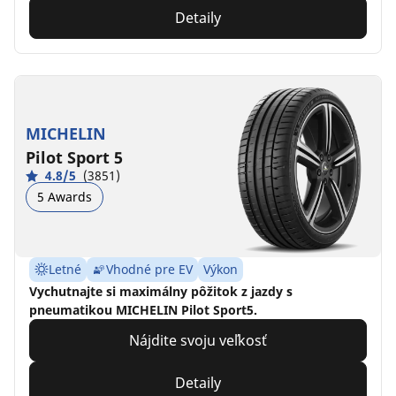
Detaily
MICHELIN
Pilot Sport 5
4.8/5
(3851)
5 Awards
Letné
Vhodné pre EV
Výkon
Vychutnajte si maximálny pôžitok z jazdy s
pneumatikou MICHELIN Pilot Sport5.
Nájdite svoju veľkosť
Detaily