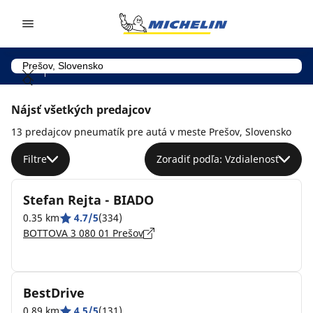
Go to page content
Go to page navigation
Nájsť všetkých predajcov
13 predajcov pneumatík pre autá v meste Prešov, Slovensko
Filtre
Zoradiť podľa: Vzdialenosť
Stefan Rejta - BIADO
0.35 km
4.7/5
(334)
BOTTOVA 3 080 01 Prešov
BestDrive
0.89 km
4.5/5
(131)