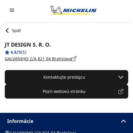
Go to page content
Go to page navigation
Späť
JT DESIGN S. R. O.
4.8/5
(5)
GALVANIHO 2/A 821 04 Bratislava
Kontaktujte predajcu
Pozri webovú stránku
Informácie
GALVANIHO 2/A 821 04 Bratislava