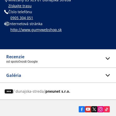
Získajte trasu
Číslo telefónu
0905 304 051
Internetová stránka
http://www.gumywebshop.sk
Recenzie
od spoločnosti Google
Galéria
/
dunajska-streda
pneunet s.r.o.