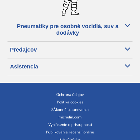
Pneumatiky pre osobné vozidlá, suv a
dodávky
Predajcov
Asistencia
Ochrana údajov
Politika cookies
ZÁkonné ustanovenia
michelin.com
Vyhlásenie o prístupnosti
Publikovanie recenzií online
Etický kódex