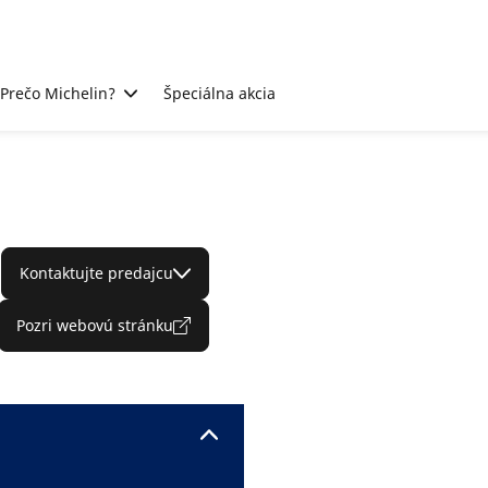
Prečo Michelin?
Špeciálna akcia
Kontaktujte predajcu
Pozri webovú stránku