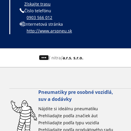
Získajte trasu
Číslo telefónu
0903 566 012
Internetová stránka
http://www.arspneu.sk
/
nitra
a.r.s. s.r.o.
Pneumatiky pre osobné vozidlá,
suv a dodávky
Nájdite si ideálnu pneumatiku
Prehliadajte podľa značiek áut
Prehliadajte podľa typu vozidla
Prehliadajte podľa produktového radu