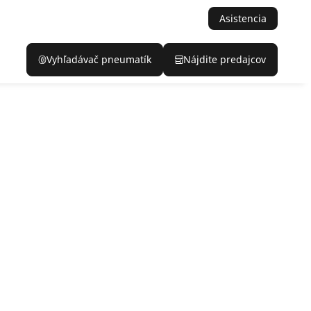
Asistencia
Vyhľadávač pneumatík
Nájdite predajcov