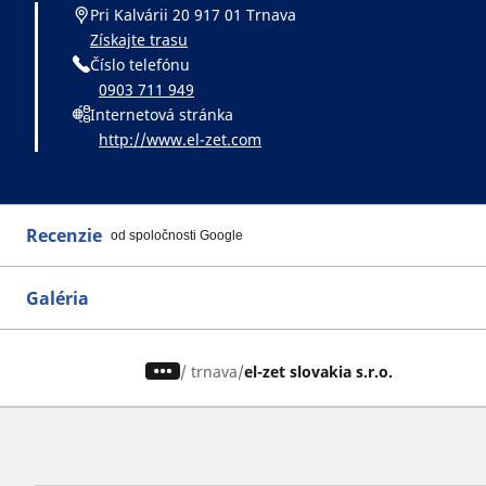
Pri Kalvárii 20 917 01 Trnava
Získajte trasu
Číslo telefónu
0903 711 949
Internetová stránka
http://www.el-zet.com
Recenzie
od spoločnosti Google
Galéria
/
trnava
el-zet slovakia s.r.o.