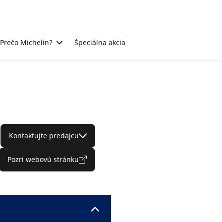
Prečo Michelin?
Špeciálna akcia
Kontaktujte predajcu
Pozri webovú stránku