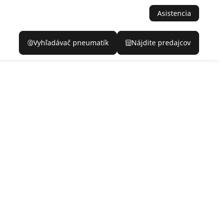
Asistencia
Vyhľadávač pneumatík
Nájdite predajcov