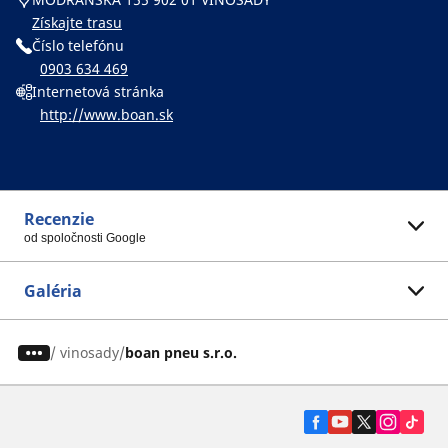
Získajte trasu
Číslo telefónu
0903 634 469
Internetová stránka
http://www.boan.sk
Recenzie
od spoločnosti Google
Galéria
/
vinosady
boan pneu s.r.o.