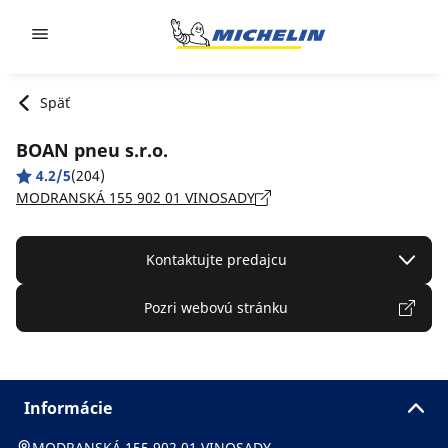
Go to page content
Go to page navigation
Späť
BOAN pneu s.r.o.
4.2/5
(204)
MODRANSKÁ 155 902 01 VINOSADY
Kontaktujte predajcu
Pozri webovú stránku
Informácie
MODRANSKÁ 155 902 01 VINOSADY