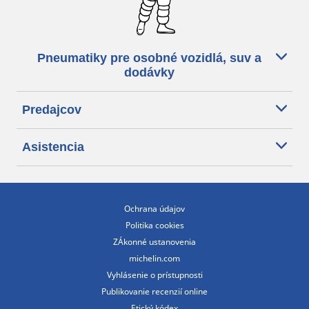
Pneumatiky pre osobné vozidlá, suv a
dodávky
Predajcov
Asistencia
Ochrana údajov
Politika cookies
ZÁkonné ustanovenia
michelin.com
Vyhlásenie o prístupnosti
Publikovanie recenzií online
Etický kódex