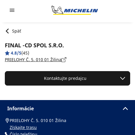
Go to page content
Go to page navigation
Späť
FINAL -CD SPOL S.R.O.
4.8/5
(45)
PRIELOHY Č. 5. 010 01 Žilina
Kontaktujte predajcu
Informácie
PRIELOHY Č. 5. 010 01 Žilina
Získajte trasu
Číslo telefónu