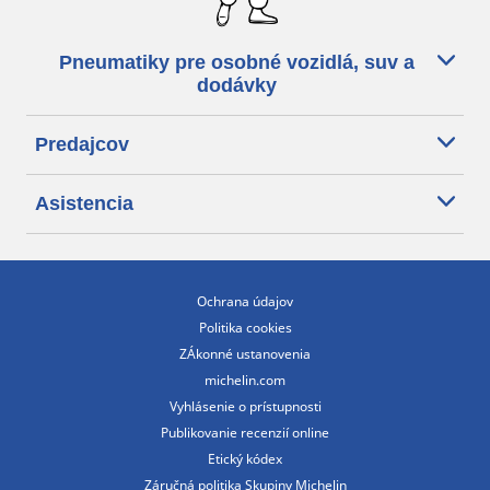
Pneumatiky pre osobné vozidlá, suv a
dodávky
Predajcov
Asistencia
Ochrana údajov
Politika cookies
ZÁkonné ustanovenia
michelin.com
Vyhlásenie o prístupnosti
Publikovanie recenzií online
Etický kódex
Záručná politika Skupiny Michelin