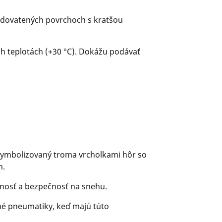
ľadovatených povrchoch s kratšou
ých teplotách (+30 °C). Dokážu podávať
i symbolizovaný troma vrcholkami hôr so
h.
nnosť a bezpečnosť na snehu.
né pneumatiky, keď majú túto