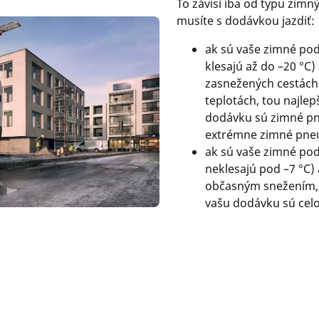
To závisí iba od typu zim
musíte s dodávkou jazdiť:
ak sú vaše zimné pod
klesajú až do –20 °C)
zasnežených cestách 
teplotách, tou najle
dodávku sú zimné p
extrémne zimné pne
ak sú vaše zimné po
neklesajú pod –7 °C) a
občasným snežením, 
vašu dodávku sú cel