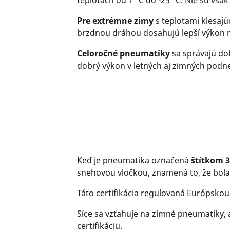
teplotách od 7 °C do -25 °C. Nie sú však
Pre extrémne zimy
s teplotami klesajú
brzdnou dráhou dosahujú lepší výkon 
Celoročné pneumatiky
sa správajú dob
dobrý výkon v letných aj zimných podn
Keď je pneumatika označená
štítkom
snehovou vločkou, znamená to, že bola
Táto certifikácia regulovaná Európsko
Síce sa vzťahuje na zimné pneumatiky,
certifikáciu.