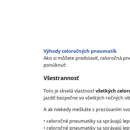
Výhody celoročných pneumatík
Ako si môžete predstaviť, celoročná p
ponúknuť:
Všestrannosť
Toto je skvelá vlastnosť
všetkých celo
jazdiť bezpečne vo všetkých ročných ob
A ak niekedy meškáte s prezúvaním svo
• celoročné pneumatiky sa správajú lep
• celoročné pneumatiky sa správajú lep