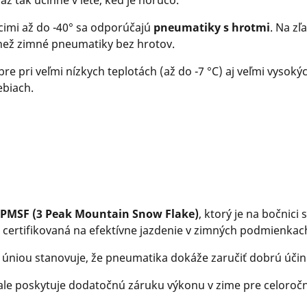
 až tak účinné v lete, keď je horúco.
cimi až do -40° sa odporúčajú
pneumatiky s hrotmi
. Na z
než zimné pneumatiky bez hrotov.
re pri veľmi nízkych teplotách (až do -7 °C) aj veľmi vysok
ebiach.
3PMSF (3 Peak Mountain Snow Flake)
, ktorý je na bočnic
 certifikovaná na efektívne jazdenie v zimných podmienkac
u úniou stanovuje, že pneumatika dokáže zaručiť dobrú úči
 ale poskytuje dodatočnú záruku výkonu v zime pre celoroč