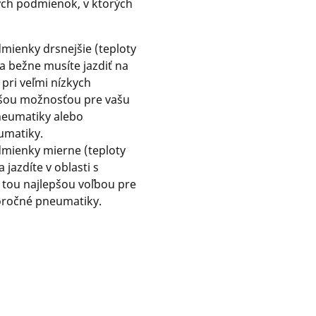
ných podmienok, v ktorých
mienky drsnejšie (teploty
 a bežne musíte jazdiť na
pri veľmi nízkych
pšou možnosťou pre vašu
neumatiky alebo
umatiky.
dmienky mierne (teploty
 jazdíte v oblasti s
tou najlepšou voľbou pre
oročné pneumatiky.