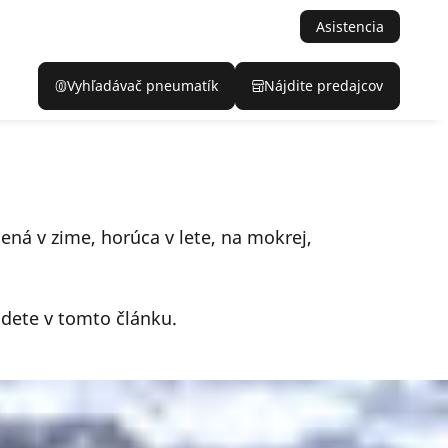
Asistencia
Vyhľadávač pneumatík
Nájdite predajcov
ná v zime, horúca v lete, na mokrej,
jdete v tomto článku.