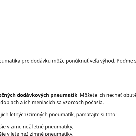
neumatika pre dodávku môže ponúknuť veľa výhod. Poďme sa 
ročných dodávkových pneumatík
. Môžete ich nechať obut
dobiach a ich meniacich sa vzorcoch počasia.
jich letných/zimných pneumatík, pamätajte si toto:
šie v zime než letné pneumatiky,
šie v lete než zimné pneumatiky.