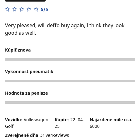
5/5
Very pleased, will deffo buy again, I think they look
good as well.
Kúpiť znova
5
Výkonnosť pneumatík
5
Hodnota za peniaze
4
Vozidlo:
Volkswagen
Kúpte:
22. 04.
Najazdené míle cca.
Golf
25
6000
Zverejnené dňa
DriverReviews