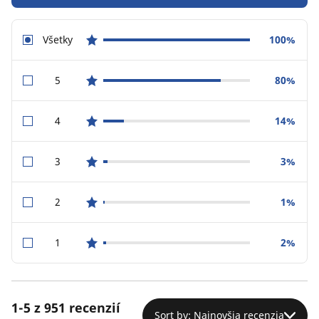
Všetky
100%
star reviews
5
80%
star reviews
4
14%
star reviews
3
3%
star reviews
2
1%
star reviews
1
2%
star reviews
1-5 z 951 recenzií
Sort by: Najnovšia recenzia