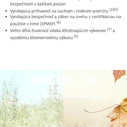
bezpečnosti v každom počasí
(2)
(3)
Vynikajúca priľnavosť na suchom i mokrom povrchu
Vynikajúca bezpečnosť a záber na snehu s certifikáciou na
(4)
použitie v zime (3PMSF)
(1)
Veľmi dlhá životnosť vďaka dlhotrvajúcim výkonom
a
(5)
vysokému kilometrovému výkonu
MICHELIN
Hlavné výhody pre
MICHELIN Pneumatika
CrossClimate+
Funkcia #1
Funkcia #2
Funkcia #3
Funkci