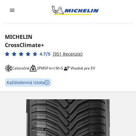
Go to page content
Go to page navigation
MICHELIN
CrossClimate+
4.7/5
(951 Recenzie)
Celoročné
3PMSF
M+S
Vhodné pre EV
Každodenná istota