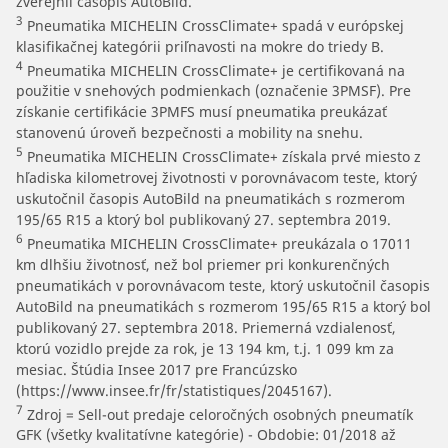
zverejnil časopis AutoBild.
3
Pneumatika MICHELIN CrossClimate+ spadá v európskej
klasifikačnej kategórii priľnavosti na mokre do triedy B.
4
Pneumatika MICHELIN CrossClimate+ je certifikovaná na
použitie v snehových podmienkach (označenie 3PMSF). Pre
získanie certifikácie 3PMFS musí pneumatika preukázať
stanovenú úroveň bezpečnosti a mobility na snehu.
5
Pneumatika MICHELIN CrossClimate+ získala prvé miesto z
hľadiska kilometrovej životnosti v porovnávacom teste, ktorý
uskutočnil časopis AutoBild na pneumatikách s rozmerom
195/65 R15 a ktorý bol publikovaný 27. septembra 2019.
6
Pneumatika MICHELIN CrossClimate+ preukázala o 17011
km dlhšiu životnosť, než bol priemer pri konkurenčných
pneumatikách v porovnávacom teste, ktorý uskutočnil časopis
AutoBild na pneumatikách s rozmerom 195/65 R15 a ktorý bol
publikovaný 27. septembra 2018. Priemerná vzdialenosť,
ktorú vozidlo prejde za rok, je 13 194 km, t.j. 1 099 km za
mesiac. Štúdia Insee 2017 pre Francúzsko
(https://www.insee.fr/fr/statistiques/2045167).
7
Zdroj = Sell-out predaje celoročných osobných pneumatík
GFK (všetky kvalitatívne kategórie) - Obdobie: 01/2018 až