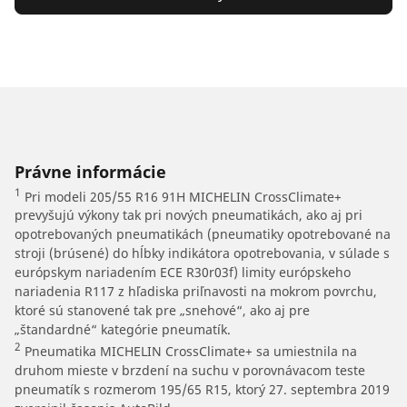
Právne informácie
1
Pri modeli 205/55 R16 91H MICHELIN CrossClimate+
prevyšujú výkony tak pri nových pneumatikách, ako aj pri
opotrebovaných pneumatikách (pneumatiky opotrebované na
stroji (brúsené) do hĺbky indikátora opotrebovania, v súlade s
európskym nariadením ECE R30r03f) limity európskeho
nariadenia R117 z hľadiska priľnavosti na mokrom povrchu,
ktoré sú stanovené tak pre „snehové“, ako aj pre
„štandardné“ kategórie pneumatík.
2
Pneumatika MICHELIN CrossClimate+ sa umiestnila na
druhom mieste v brzdení na suchu v porovnávacom teste
pneumatík s rozmerom 195/65 R15, ktorý 27. septembra 2019