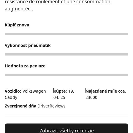
résistance de roulement et une consommation
augmentée .
Kúpiť znova
2
Výkonnosť pneumatík
3
Hodnota za peniaze
3
Vozidlo:
Volkswagen
Kúpte:
19.
Najazdené míle cca.
Caddy
04. 25
23000
Zverejnené dňa
DriverReviews
Zobraziť všetky recenzie