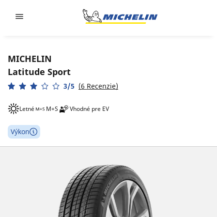
Go to page content
Go to page navigation
MICHELIN
Latitude Sport
3/5
(6 Recenzie)
Letné
M+S
Vhodné pre EV
Výkon