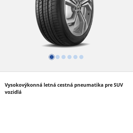
Vysokovýkonná letná cestná pneumatika pre SUV
vozidlá