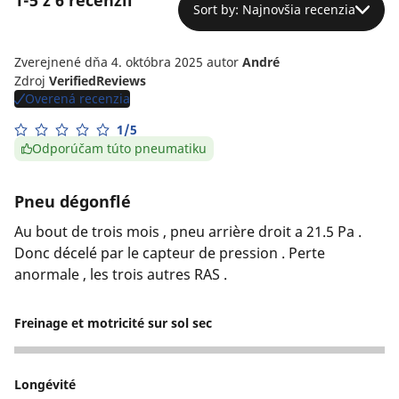
1-5 z 6 recenzií
Sort by: Najnovšia recenzia
Zverejnené dňa 4. októbra 2025
autor
André
Zdroj
VerifiedReviews
Overená recenzia
1/5
Odporúčam túto pneumatiku
Pneu dégonflé
Au bout de trois mois , pneu arrière droit a 21.5 Pa .
Donc décelé par le capteur de pression . Perte
anormale , les trois autres RAS .
Freinage et motricité sur sol sec
5
Longévité