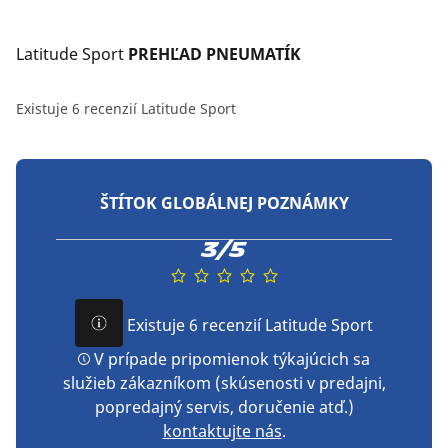
Latitude Sport
 PREHĽAD PNEUMATÍK
Existuje 6 recenzií Latitude Sport
ŠTÍTOK GLOBÁLNEJ POZNÁMKY
3/5
Existuje 6 recenzií Latitude Sport
V prípade pripomienok týkajúcich sa
služieb zákazníkom (skúsenosti v predajni,
popredajný servis, doručenie atď.)
kontaktujte nás
.