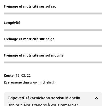
Freinage et motricité sur sol sec
5
Longévité
5
Freinage et motricité sur neige
5
Freinage et motricité sur sol mouillé
5
Kúpte:
15. 03. 22
Zverejnené dňa
www.michelin.fr
Odpoveď zákazníckeho servisu Michelin
Bonjour, Nous tenons à vous remercier