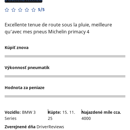
5/5
Excellente tenue de route sous la pluie, meilleure
qu’avec mes pneus Michelin primacy 4
Kúpiť znova
5
Výkonnosť pneumatík
5
Hodnota za peniaze
4
Vozidlo:
BMW 3
Kúpte:
15. 11.
Najazdené míle cca.
Series
25
4000
Zverejnené dňa
DriverReviews