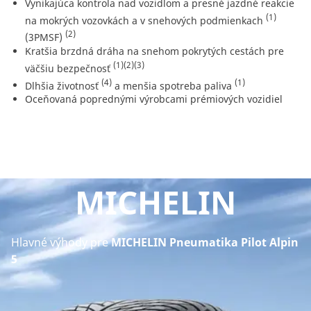
Vynikajúca kontrola nad vozidlom a presné jazdné reakcie
(1)
na mokrých vozovkách a v snehových podmienkach
(2)
(3PMSF)
Kratšia brzdná dráha na snehom pokrytých cestách pre
(1)
(2)
(3)
väčšiu bezpečnosť
(4)
(1)
Dlhšia životnosť
a menšia spotreba paliva
Oceňovaná poprednými výrobcami prémiových vozidiel
MICHELIN
Hlavné výhody pre
MICHELIN Pneumatika Pilot Alpin
5