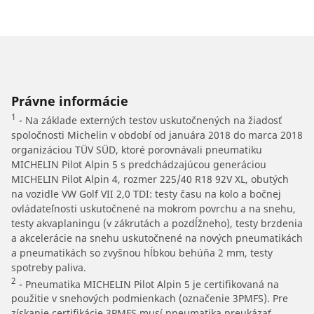
Právne informácie
1
- Na základe externých testov uskutočnených na žiadosť
spoločnosti Michelin v období od januára 2018 do marca 2018
organizáciou TÜV SÜD, ktoré porovnávali pneumatiku
MICHELIN Pilot Alpin 5 s predchádzajúcou generáciou
MICHELIN Pilot Alpin 4, rozmer 225/40 R18 92V XL, obutých
na vozidle VW Golf VII 2,0 TDI: testy času na kolo a bočnej
ovládateľnosti uskutočnené na mokrom povrchu a na snehu,
testy akvaplaningu (v zákrutách a pozdĺžneho), testy brzdenia
a akcelerácie na snehu uskutočnené na nových pneumatikách
a pneumatikách so zvyšnou hĺbkou behúňa 2 mm, testy
spotreby paliva.
2
- Pneumatika MICHELIN Pilot Alpin 5 je certifikovaná na
použitie v snehových podmienkach (označenie 3PMFS). Pre
získanie certifikácie 3PMFS musí pneumatika preukázať