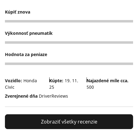
Kúpiť znova
5
Výkonnosť pneumatík
4
Hodnota za peniaze
3
Vozidlo:
Honda
Kúpte:
19. 11.
Najazdené míle cca.
Civic
25
500
Zverejnené dňa
DriverReviews
Zobraziť všetky recenzie