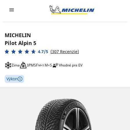
Go to page content
Go to page navigation
MICHELIN
Pilot Alpin 5
4.7/5
(307 Recenzie)
Zima
3PMSF
M+S
Vhodné pre EV
Výkon