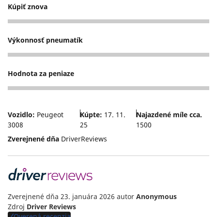
Kúpiť znova
4
Výkonnosť pneumatík
2
Hodnota za peniaze
4
Vozidlo:
Peugeot
Kúpte:
17. 11.
Najazdené míle cca.
3008
25
1500
Zverejnené dňa
DriverReviews
Zverejnené dňa 23. januára 2026
autor
Anonymous
Zdroj
Driver Reviews
Overená recenzia