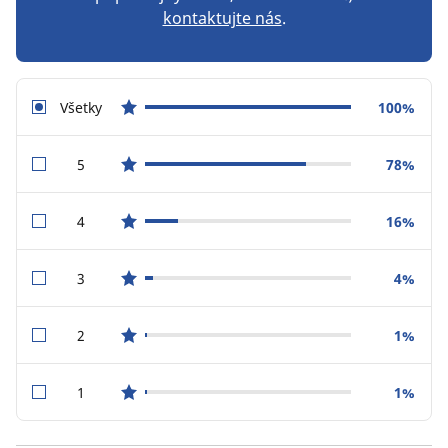
kontaktujte nás
.
Všetky
100%
star reviews
5
78%
star reviews
4
16%
star reviews
3
4%
star reviews
2
1%
star reviews
1
1%
star reviews