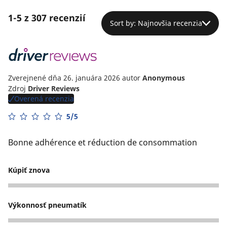
1-5 z 307 recenzií
Sort by: Najnovšia recenzia
Zverejnené dňa 26. januára 2026
autor
Anonymous
Zdroj
Driver Reviews
Overená recenzia
5/5
Bonne adhérence et réduction de consommation
Kúpiť znova
3
Výkonnosť pneumatík
3