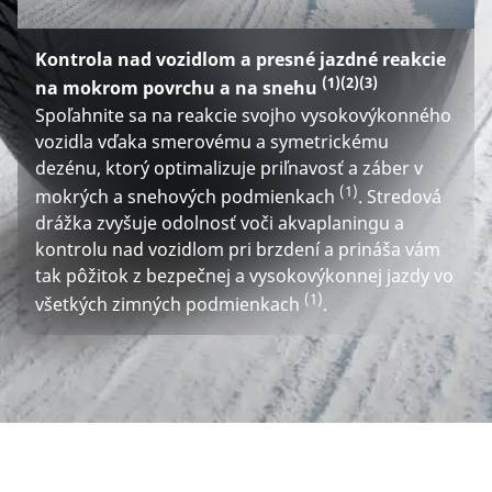
Kontrola nad vozidlom a presné jazdné reakcie
(1)
(2)
(3)
na mokrom povrchu a na snehu
Spoľahnite sa na reakcie svojho vysokovýkonného
vozidla vďaka smerovému a symetrickému
dezénu, ktorý optimalizuje priľnavosť a záber v
(1)
mokrých a snehových podmienkach
. Stredová
drážka zvyšuje odolnosť voči akvaplaningu a
kontrolu nad vozidlom pri brzdení a prináša vám
tak pôžitok z bezpečnej a vysokovýkonnej jazdy vo
(1)
všetkých zimných podmienkach
.