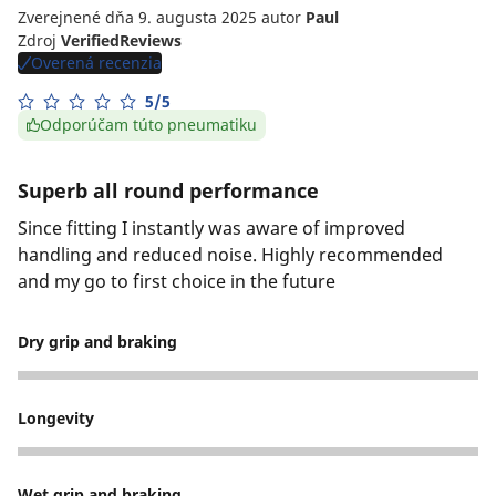
Zverejnené dňa 9. augusta 2025
autor
Paul
Zdroj
VerifiedReviews
Overená recenzia
5/5
Odporúčam túto pneumatiku
Superb all round performance
Since fitting I instantly was aware of improved
handling and reduced noise. Highly recommended
and my go to first choice in the future
Dry grip and braking
5
Longevity
5
Wet grip and braking