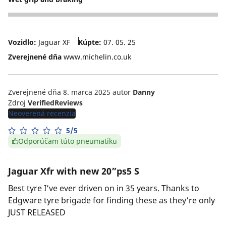
5
Vozidlo:
Jaguar XF
Kúpte:
07. 05. 25
Zverejnené dňa
www.michelin.co.uk
Zverejnené dňa 8. marca 2025
autor
Danny
Zdroj
VerifiedReviews
Neoverená recenzia
5/5
Odporúčam túto pneumatiku
Jaguar Xfr with new 20”ps5 S
Best tyre I’ve ever driven on in 35 years. Thanks to
Edgware tyre brigade for finding these as they’re only
JUST RELEASED