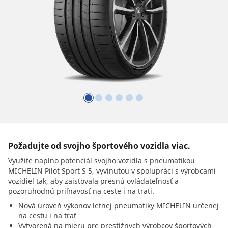
Požadujte od svojho športového vozidla viac.
Využite naplno potenciál svojho vozidla s pneumatikou
MICHELIN Pilot Sport S 5, vyvinutou v spolupráci s výrobcami
vozidiel tak, aby zaisťovala presnú ovládateľnosť a
pozoruhodnú priľnavosť na ceste i na trati.
Nová úroveň výkonov letnej pneumatiky MICHELIN určenej
na cestu i na trať
Vytvorená na mieru pre prestížnych výrobcov športových