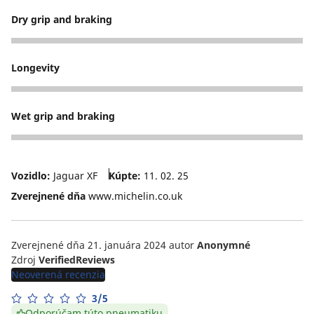
Dry grip and braking
5
Longevity
5
Wet grip and braking
5
Vozidlo:
Jaguar XF
Kúpte:
11. 02. 25
Zverejnené dňa
www.michelin.co.uk
Zverejnené dňa 21. januára 2024
autor
Anonymné
Zdroj
VerifiedReviews
Neoverená recenzia
3/5
Odporúčam túto pneumatiku