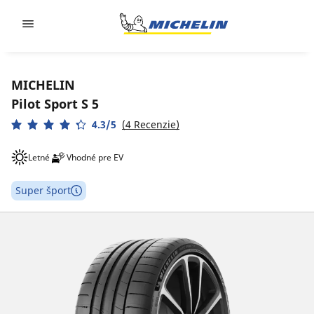
Go to page content
Go to page navigation
MICHELIN
Pilot Sport S 5
4.3/5
(4 Recenzie)
Letné
Vhodné pre EV
Super šport