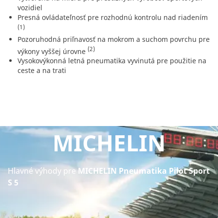
vozidiel
Presná ovládateľnosť pre rozhodnú kontrolu nad riadením
(1)
Pozoruhodná priľnavosť na mokrom a suchom povrchu pre
(2)
výkony vyššej úrovne
Vysokovýkonná letná pneumatika vyvinutá pre použitie na
ceste a na trati
MICHELIN
Hlavné výhody pre
MICHELIN Pneumatika Pilot Sport
S 5